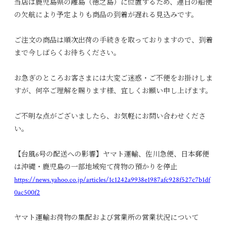
当店は鹿児島県の離島（徳之島）に位置するため、連日の船便
の欠航により予定よりも商品の到着が遅れる見込みです。
ご注文の商品は順次出荷の手続きを取っておりますので、到着
まで今しばらくお待ちください。
お急ぎのところお客さまには大変ご迷惑・ご不便をお掛けしま
すが、何卒ご理解を賜ります様、宜しくお願い申し上げます。
ご不明な点がございましたら、お気軽にお問い合わせくださ
い。
【台風6号の配送への影響】ヤマト運輸、佐川急便、日本郵便
は沖縄・鹿児島の一部地域宛て荷物の預かりを停止
https://news.yahoo.co.jp/articles/1c1242a9938e1987afc928f527c7b1df
0ac500f2
ヤマト運輸お荷物の集配および営業所の営業状況について