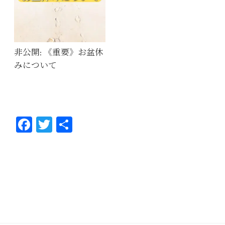
非公開: 《重要》お盆休
みについて
Fa
T
共
ce
wi
有
bo
tt
ok
er