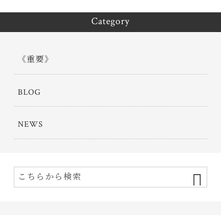
Category
《重要》
BLOG
NEWS