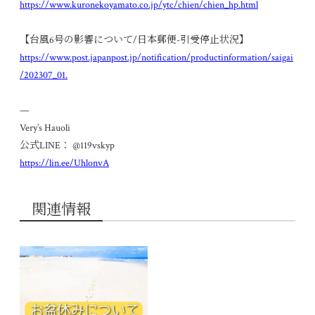
https://www.kuronekoyamato.co.jp/ytc/chien/chien_hp.html
【台風6号の影響について/日本郵便-引受停止状況】
https://www.post.japanpost.jp/notification/productinformation/saigai
/202307_01.
—
Very’s Hauoli
公式LINE： @119vskyp
https://lin.ee/UhlonvA
関連情報