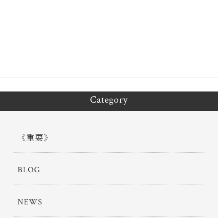
bo
tt
ok
er
Category
《重要》
BLOG
NEWS