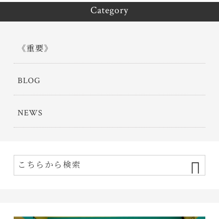
Category
《重要》
BLOG
NEWS