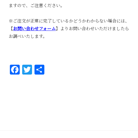
ますので、ご注意ください。
※ご注文が正常に完了しているかどうかわからない場合には、
【
お問い合わせフォーム
】よりお問い合わせいただけましたら
お調べいたします。
Fa
T
共
ce
wi
有
bo
tt
ok
er