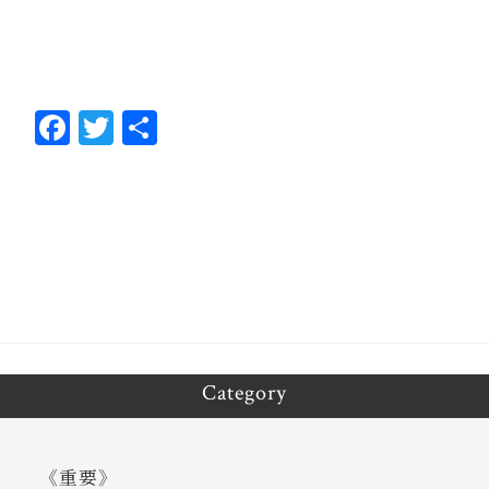
Fa
T
共
ce
wi
有
bo
tt
ok
er
Category
《重要》