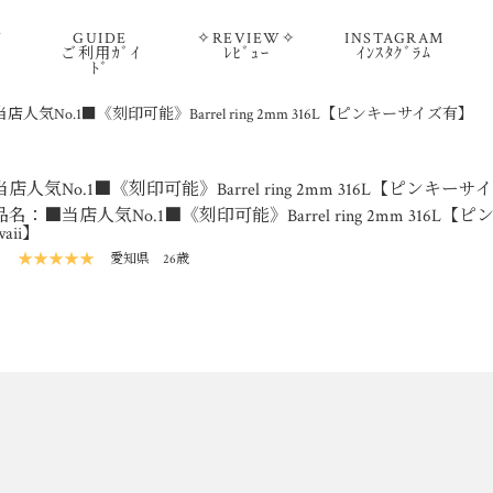
Y
GUIDE
✧REVIEW✧
INSTAGRAM
ご利用ｶﾞｲ
ﾚﾋﾞｭｰ
ｲﾝｽﾀｸﾞﾗﾑ
ﾄﾞ
店人気No.1■《刻印可能》Barrel ring 2mm 316L【ピンキーサイズ有】
店人気No.1■《刻印可能》Barrel ring 2mm 316L【ピンキー
名：■当店人気No.1■《刻印可能》Barrel ring 2mm 316L【ピ
waii】
★★★★★
愛知県
26歳