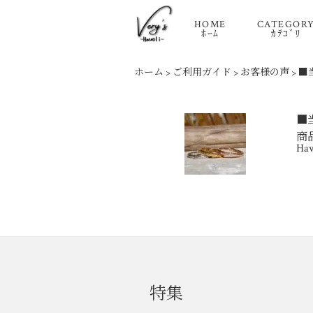
HOME
CATEGOR
ﾎｰﾑ
ｶﾃｺﾞﾘ
ホーム
>
ご利用ガイド
>
お客様の声
>
■当
■当
商品
Ha
特集