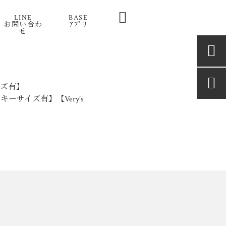

LINE
BASE
お問い合わ
ｱﾌﾟﾘ
せ


サイズ有】
ンキーサイズ有】【Very’s