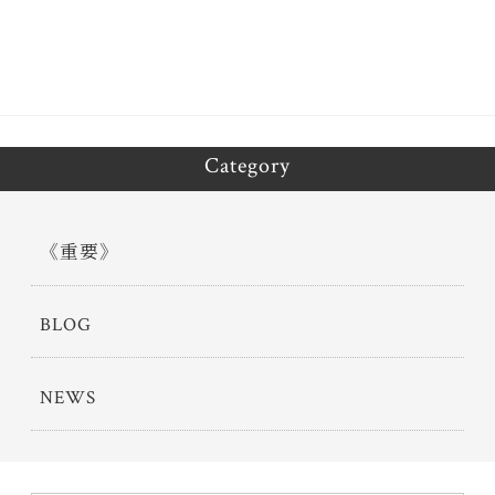
ok
er
Category
《重要》
BLOG
NEWS