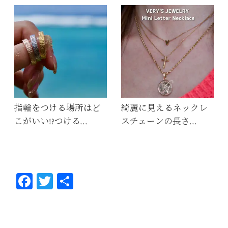
指輪をつける場所はど
綺麗に見えるネックレ
こがいい!?つける…
スチェーンの長さ…
Fa
T
共
ce
wi
有
bo
tt