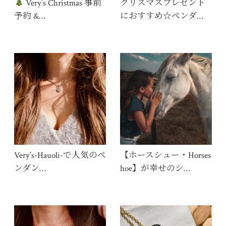
Very’s Christmas 事前
クリスマスプレゼント
予約 &…
におすすめ☆ペンダ…
Very’s-Hauoli-で人気のペ
【ホースシュー・Horses
ンダン…
hoe】が幸せのシ…