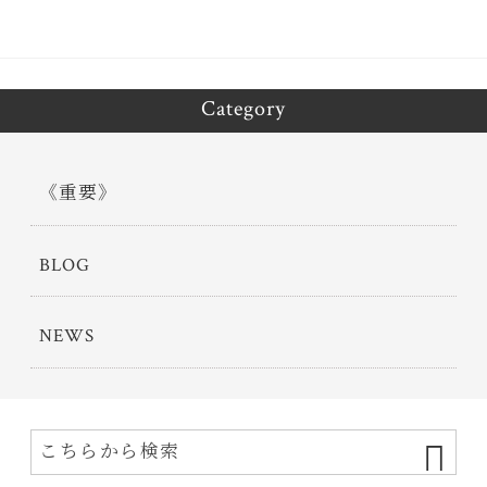
Category
《重要》
BLOG
NEWS