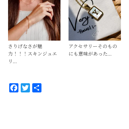
さりげなさが魅
アクセサリーそのもの
力！！！スキンジュエ
にも意味があった…
リ…
Fa
T
共
ce
wi
有
bo
tt
ok
er