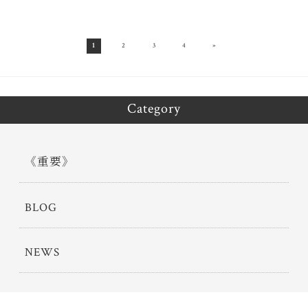
»
1
2
3
4
Category
《重要》
BLOG
NEWS