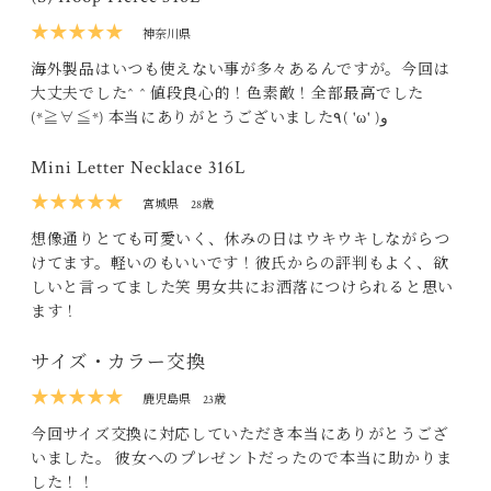
★★★★★
神奈川県
海外製品はいつも使えない事が多々あるんですが。今回は
大丈夫でした^ ^ 値段良心的！色素敵！全部最高でした
(*≧∀≦*) 本当にありがとうございました٩( 'ω' )و
Mini Letter Necklace 316L
★★★★★
宮城県
28歳
想像通りとても可愛いく、休みの日はウキウキしながらつ
けてます。軽いのもいいです！彼氏からの評判もよく、欲
しいと言ってました笑 男女共にお洒落につけられると思い
ます！
サイズ・カラー交換
★★★★★
鹿児島県
23歳
今回サイズ交換に対応していただき本当にありがとうござ
いました。 彼女へのプレゼントだったので本当に助かりま
した！！