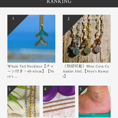
RANKING
1
2
Whale Tail Necklace【チェ
《刻印可能》Mini Coin Cz
ーン付き・40-65cm】【Ve
Anklet 316L【Very's Hawai
ry's …
i】
3
4
5