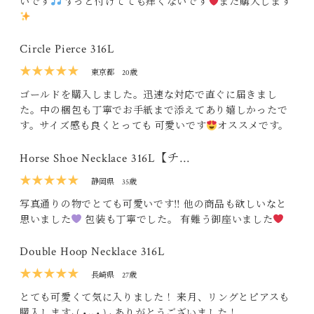
いです
ずっと付けてても痒くないです
また購入します
Circle Pierce 316L
★★★★★
東京都
20歳
ゴールドを購入しました。迅速な対応で直ぐに届きまし
た。中の梱包も丁寧でお手紙まで添えてあり嬉しかったで
す。サイズ感も良くとっても 可愛いです
オススメです。
Horse Shoe Necklace 316L【チ…
★★★★★
静岡県
35歳
写真通りの物でとても可愛いです‼ 他の商品も欲しいなと
思いました
包装も丁寧でした。 有難う御座いました
Double Hoop Necklace 316L
★★★★★
長崎県
27歳
とても可愛くて気に入りました！ 来月、リングとピアスも
購入します‪⸜( •⌄• )⸝‬ ありがとうございました！