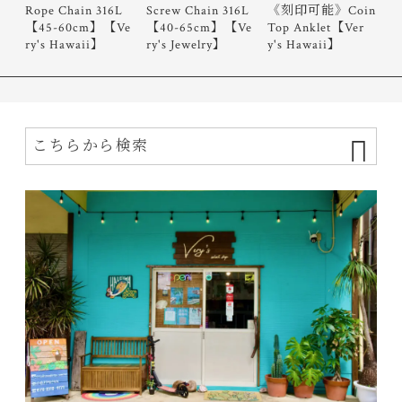
Rope Chain 316L
Screw Chain 316L
《刻印可能》Coin
【45-60cm】【Ve
【40-65cm】【Ve
Top Anklet【Ver
ry's Hawaii】
ry's Jewelry】
y's Hawaii】