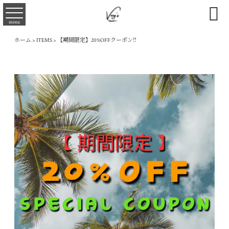

menu
ホーム
>
ITEMS
>
【期間限定】20%OFFクーポン‼