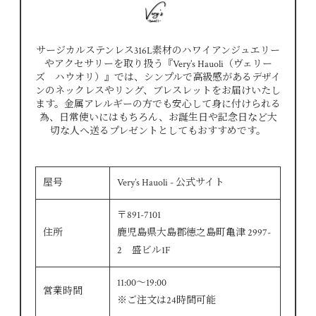
サージカルステンレス316L素材のハワイアンジュエリー
やアクセサリーを取り扱う『Very’s Hauoli（ヴェリー
ズ ハウオリ）』では、シンプルで高級感があるデザイ
ンのネックレスやリング、ブレスレットをお届けいたし
ます。金属アレルギーの方でも安心して身に付けられる
為、日常使いにはもちろん、お誕生日や記念日など大
切な人へ送るプレゼントとしてもおすすめです。
屋号
Very’s Hauoli - 公式サイト
〒891-7101
住所
鹿児島県大島郡徳之島町亀津 2997-
2 盛ビル1F
11:00～19:00
営業時間
※ご注文は24時間可能