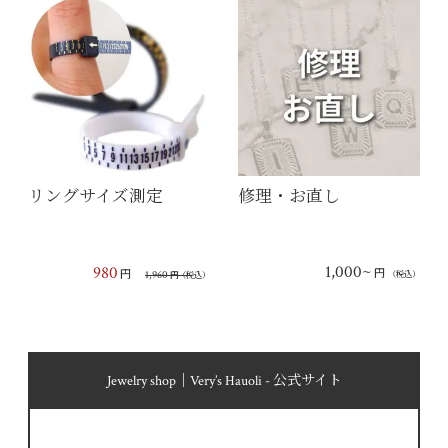
リングサイズ測定
修理・お直し
1,000~
980
円
円
1,960
（税込）
円
（税込）
Jewelry shop｜Very’s Hauoli - 公式サイト