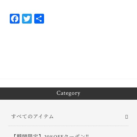
Fa
T
共
ce
wi
有
bo
tt
ok
er
Category
すべてのアイテム
【期間限定】20%OFFクーポン‼