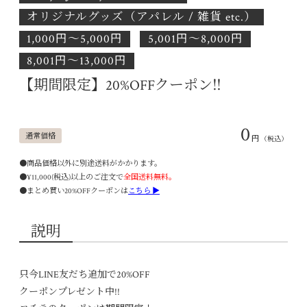
オリジナルグッズ（アパレル / 雑貨 etc.）
1,000円〜5,000円
5,001円〜8,000円
8,001円〜13,000円
【期間限定】20%OFFクーポン‼
0
通常価格
円
（税込）
●商品価格以外に別途送料がかかります。
●¥11,000(税込)以上のご注文で
全国送料無料。
●まとめ買い20%OFFクーポンは
こちら ▶
説明
只今LINE友だち追加で20%OFF
クーポンプレゼント中!!