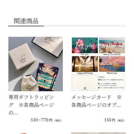
関連商品
専用ギフトラッピン
メッセージカード ※
グ ※各商品ページ
各商品ページのオプ…
の…
330~770
130
円
円
（税込）
（税込）