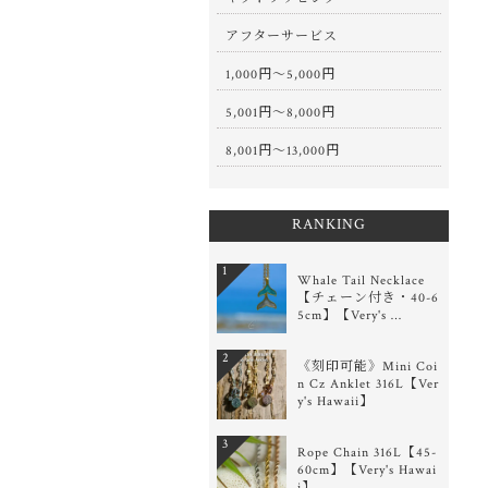
アフターサービス
1,000円〜5,000円
5,001円〜8,000円
8,001円〜13,000円
RANKING
1
Whale Tail Necklace
【チェーン付き・40-6
5cm】【Very's …
2
《刻印可能》Mini Coi
n Cz Anklet 316L【Ver
y's Hawaii】
3
Rope Chain 316L【45-
60cm】【Very's Hawai
i】