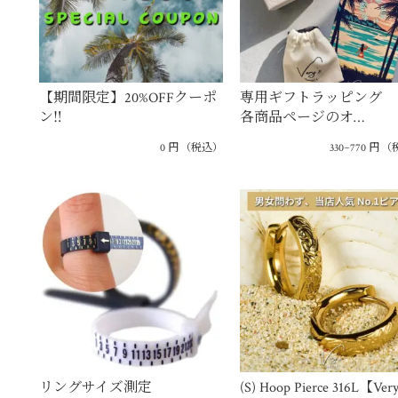
【期間限定】20%OFFクーポ
専用ギフトラッピング 
ン‼
各商品ページのオ…
0
円
（税込）
330~770
円
（
リングサイズ測定
(S) Hoop Pierce 316L【Very