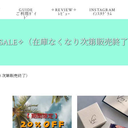
Y
GUIDE
✧REVIEW✧
INSTAGRAM
ご利用ｶﾞｲ
ﾚﾋﾞｭｰ
ｲﾝｽﾀｸﾞﾗﾑ
ﾄﾞ
SALE✧（在庫なくなり次第販売終
なり次第販売終了）