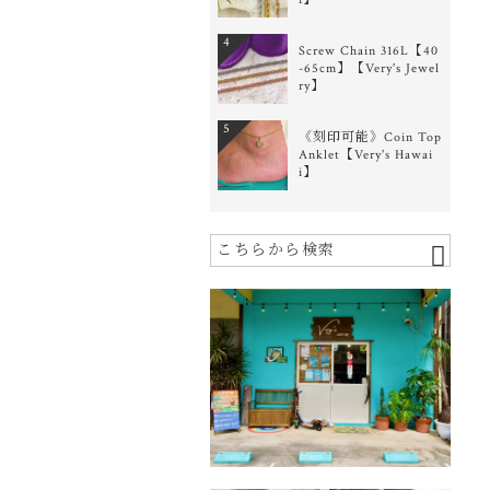
4
Screw Chain 316L【40
-65cm】【Very's Jewel
ry】
5
《刻印可能》Coin Top
Anklet【Very's Hawai
i】