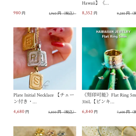
Hawaii】《…
980
8,352
円
1,960
円
（税込）
円
9,280
円
（
Plate Initial Necklace 【チェー
《刻印可能》Flat Ring 5
ン付き・…
316L【ピンキ…
4,680
6,840
円
5,850
円
（税込）
円
7,600
円
（