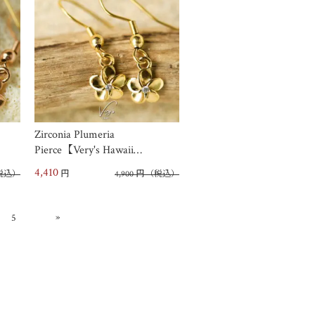
Zirconia Plumeria
Pierce【Very's Hawaii…
4,410
税込）
円
4,900
円
（税込）
»
5