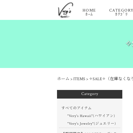
HOME
CATEGOR
ﾎｰﾑ
ｶﾃｺﾞﾘ
✧
ホーム
>
ITEMS
>
✧SALE✧（在庫なく
Category
すべてのアイテム
"Very's Hawaii"(ハワイアン)
"Very's Jewelry"(ジュエリー)