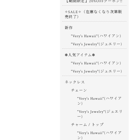
【期間限定】20%OFFクーポン‼
✧SALE✧（在庫なくなり次第販
売終了）
新作
"Very's Hawaii"(ハワイアン)
"Very's Jewelry"(ジュエリー)
❃人気アイテム❃
"Very's Hawaii"(ハワイアン)
"Very's Jewelry"(ジュエリー)
ネックレス
チェーン
"Very's Hawaii"(ハワイア
ン)
"Very's Jewelry"(ジュエリ
ー)
チャーム / トップ
"Very's Hawaii"(ハワイア
ン)