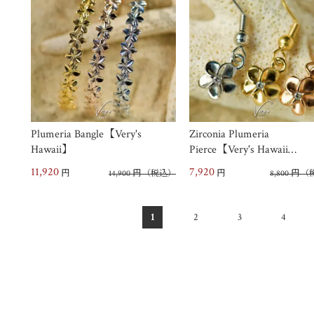
Plumeria Bangle【Very's
Zirconia Plumeria
Hawaii】
Pierce【Very's Hawaii…
11,920
7,920
円
14,900
円
（税込）
円
8,800
円
（
1
2
3
4