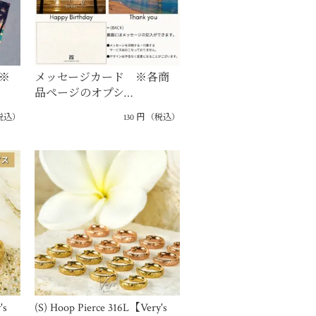
※
メッセージカード ※各商
品ページのオプシ…
税込）
130
円
（税込）
's
(S) Hoop Pierce 316L【Very's