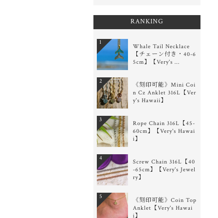
RANKING
1
Whale Tail Necklace
【チェーン付き・40-6
5cm】【Very's …
2
《刻印可能》Mini Coi
n Cz Anklet 316L【Ver
y's Hawaii】
3
Rope Chain 316L【45-
60cm】【Very's Hawai
i】
4
Screw Chain 316L【40
-65cm】【Very's Jewel
ry】
5
《刻印可能》Coin Top
Anklet【Very's Hawai
i】