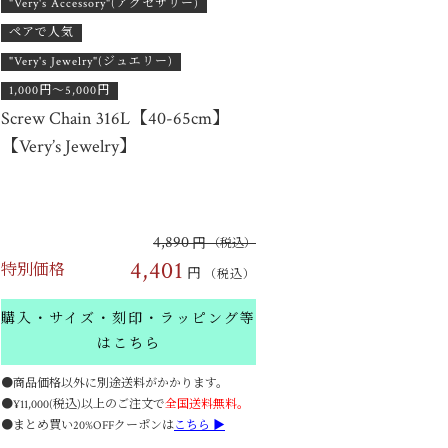
"Very's Accessory"(アクセサリー)
ペアで人気
"Very's Jewelry"(ジュエリー)
1,000円〜5,000円
Screw Chain 316L【40-65cm】
【Very’s Jewelry】
4,890
円
（税込）
4,401
特別価格
円
（税込）
購入・サイズ・刻印・ラッピング等
はこちら
●商品価格以外に別途送料がかかります。
●¥11,000(税込)以上のご注文で
全国送料無料。
●まとめ買い20%OFFクーポンは
こちら ▶