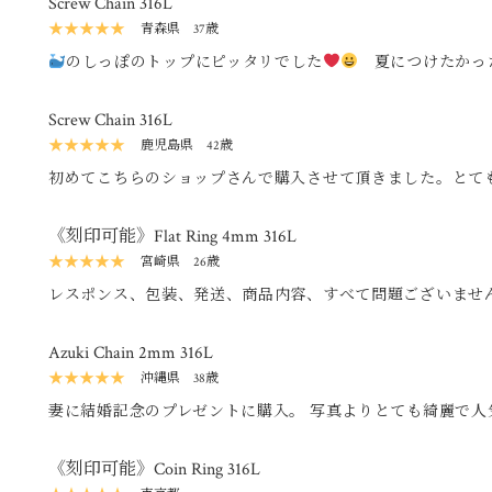
Screw Chain 316L
★★★★★
青森県
37歳
のしっぽのトップにピッタリでした
夏につけたかっ
うから ずっーとつけますね
Screw Chain 316L
★★★★★
鹿児島県
42歳
初めてこちらのショップさんで購入させて頂きました。とて
温かみを感じさせて頂けたショップさんです！ チェーンはキ
い厚み。 留め具部分も他では簡素化されてたりするのですが(
《刻印可能》Flat Ring 4mm 316L
かりと作られていてお値段以上のクオリティーを感じました！
★★★★★
宮崎県
26歳
どもしっかりとしていて、またぜひ利用させて頂きたいと思
レスポンス、包装、発送、商品内容、すべて問題ございません
ードや追加説明など、丁寧な対応をされるショップです。 丁
た。
Azuki Chain 2mm 316L
★★★★★
沖縄県
38歳
妻に結婚記念のプレゼントに購入。 写真よりとても綺麗で人
た。 妻もすごく喜んでいます。
《刻印可能》Coin Ring 316L