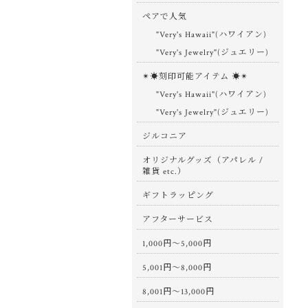
ペアで人気
"Very's Hawaii"(ハワイアン)
"Very's Jewelry"(ジュエリー)
✴︎☀︎刻印可能アイテム ☀︎✴︎
"Very's Hawaii"(ハワイアン)
"Very's Jewelry"(ジュエリー)
ジルコニア
オリジナルグッズ（アパレル /
雑貨 etc.）
ギフトラッピング
アフターサービス
1,000円〜5,000円
5,001円〜8,000円
8,001円〜13,000円