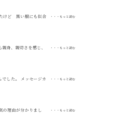
たけど 黒い服にも似合
・・・もっと読む
も親身、親切さを感じ、
・・・もっと読む
ラキラしていて、丁度よ
ステンレス製だと)しっ
 対応の迅速さや梱包な
います！！
でした。 メッセージカ
・・・もっと読む
寧な彫り模様も綺麗だっ
気の理由が分かりまし
・・・もっと読む