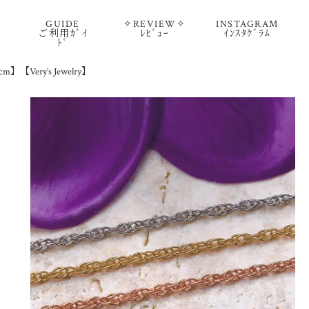
Y
GUIDE
✧REVIEW✧
INSTAGRAM
ご利用ｶﾞｲ
ﾚﾋﾞｭｰ
ｲﾝｽﾀｸﾞﾗﾑ
ﾄﾞ
5cm】【Very’s Jewelry】