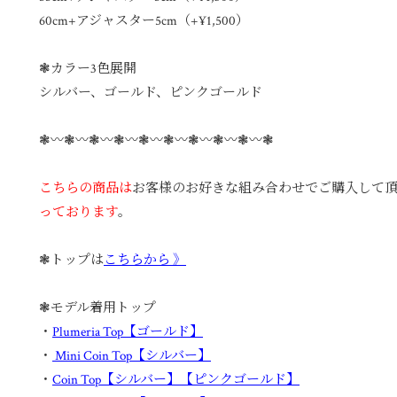
60cm+アジャスター5cm（+¥1,500）
❃カラー3色展開
シルバー、ゴールド、ピンクゴールド
❃〰︎❃〰︎❃〰︎❃〰︎❃〰︎❃〰︎❃〰︎❃〰︎❃〰︎❃
こちらの商品は
お客様のお好きな組み合わせでご購入して
っております
。
❃トップは
こちらから 》
❃モデル着用トップ
・
Plumeria Top【ゴールド】
・
Mini Coin Top【シルバー】
・
Coin Top【シルバー】【ピンクゴールド】