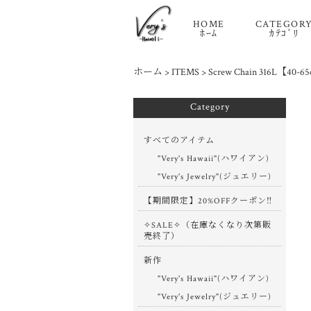
HOME
CATEGOR
ﾎｰﾑ
ｶﾃｺﾞﾘ
ホーム
>
ITEMS
>
Screw Chain 316L【40-6
Category
すべてのアイテム
"Very's Hawaii"(ハワイアン)
"Very's Jewelry"(ジュエリー)
【期間限定】20%OFFクーポン‼
✧SALE✧（在庫なくなり次第販
売終了）
新作
"Very's Hawaii"(ハワイアン)
"Very's Jewelry"(ジュエリー)