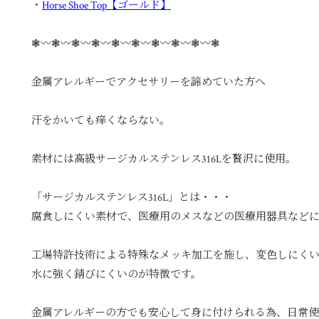
・
Horse Shoe Top【ゴールド】
❃〰︎❃〰︎❃〰︎❃〰︎❃〰︎❃〰︎❃〰︎❃〰︎❃〰︎❃
金属アレルギーでアクセサリーを諦めていた方へ
汗をかいても痒くならない。
素材には高級サージカルステンレス316Lを贅沢に使用。
「サージカルステンレス316L」とは・・・
腐食しにくい素材で、医療用のメスなどの医療用器具など
工場特許技術による特殊なメッキ加工を施し、変色しにく
水に強く錆びにくいのが特徴です。
金属アレルギーの方でも安心して身に付けられる為、日常