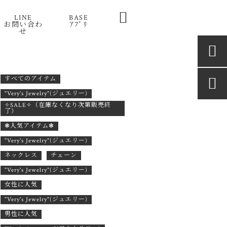

LINE
BASE
お問い合わ
ｱﾌﾟﾘ
せ

すべてのアイテム

"Very's Jewelry"(ジュエリー)
✧SALE✧（在庫なくなり次第販売終
了）
❃人気アイテム❃
"Very's Jewelry"(ジュエリー)
ネックレス
チェーン
"Very's Jewelry"(ジュエリー)
女性に人気
"Very's Jewelry"(ジュエリー)
男性に人気