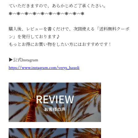
ていただきますので、あらかじめご了承くたさい。
❃〰︎❃〰︎❃〰︎❃〰︎❃〰︎❃〰︎❃〰︎❃〰︎❃〰︎❃
購入後、レビューを書くだけで、次回使える「送料無料クーポ
ン」を発行しております♪
もっとお得にお買い物をしたい方にはおすすめです！
▶︎公式Instagram
https://www.instagram.com/verys_hauoli