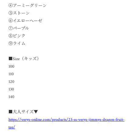
④アーミーグリーン
⑤ストーン
⑥イエローヘーゼ
⑦パープル
⑧ピンク
⑨ライム
■Size（キッズ）
100
110
120
130
140
■大人サイズ▼
https://verys-online.com/products/23-ss-verys-jimmys-dragon-fruit-
tee/