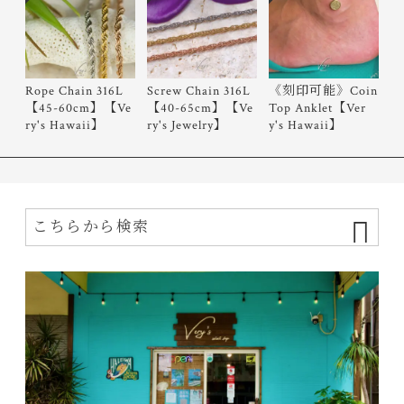
Rope Chain 316L
Screw Chain 316L
《刻印可能》Coin
【45-60cm】【Ve
【40-65cm】【Ve
Top Anklet【Ver
ry's Hawaii】
ry's Jewelry】
y's Hawaii】