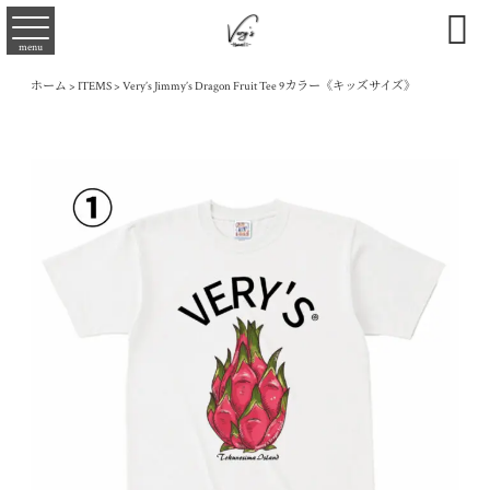

menu
ホーム
>
ITEMS
>
Very’s Jimmy’s Dragon Fruit Tee 9カラー《キッズサイズ》