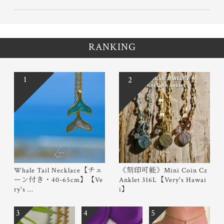
RANKING
1
2
Whale Tail Necklace【チェ
《刻印可能》Mini Coin Cz
ーン付き・40-65cm】【Ve
Anklet 316L【Very's Hawai
ry's …
i】
3
4
5