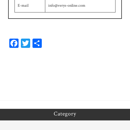
E-mail
info@verys-online.com
Fa
T
共
ce
wi
有
bo
tt
ok
er
Category