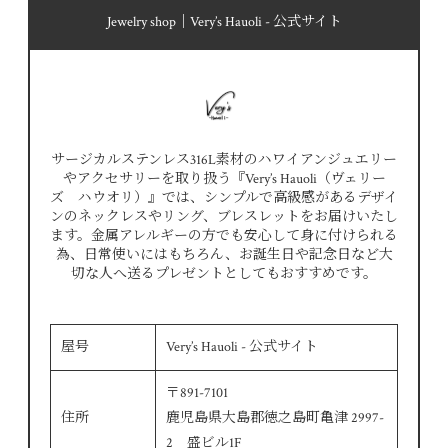
Jewelry shop｜Very’s Hauoli - 公式サイト
サージカルステンレス316L素材のハワイアンジュエリー
やアクセサリーを取り扱う『Very’s Hauoli（ヴェリー
ズ ハウオリ）』では、シンプルで高級感があるデザイ
ンのネックレスやリング、ブレスレットをお届けいたし
ます。金属アレルギーの方でも安心して身に付けられる
為、日常使いにはもちろん、お誕生日や記念日など大
切な人へ送るプレゼントとしてもおすすめです。
屋号
Very’s Hauoli - 公式サイト
〒891-7101
住所
鹿児島県大島郡徳之島町亀津 2997-
2 盛ビル1F