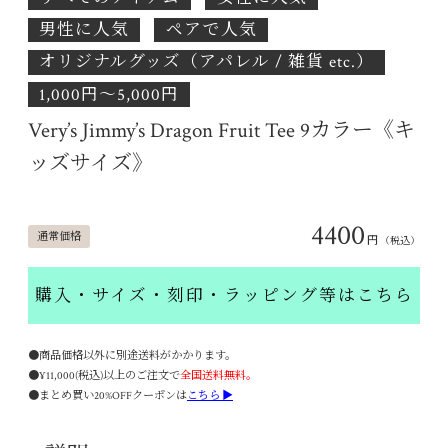
男性に人気
ペアで人気
オリジナルグッズ（アパレル / 雑貨 etc.）
1,000円〜5,000円
Very’s Jimmy’s Dragon Fruit Tee 9カラー《キ
ッズサイズ》
4400
通常価格
円
（税込）
購入・サイズ・刻印・ラッピング等はこちら
●商品価格以外に別途送料がかかります。
●¥11,000(税込)以上のご注文で
全国送料無料。
●まとめ買い20%OFFクーポンは
こちら ▶