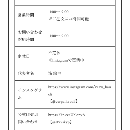
11:00～19:00
営業時間
※ご注文は24時間可能
お問い合わせ
11:00～19:00
対応時間
不定休
定休日
※Instagramで更新中
代表者名
溜 絵里
https://www.instagram.com/verys_hau
インスタグラ
oli
ム
【@verys_hauoli】
公式LINEお
https://lin.ee/UhlonvA
問い合わせ
【@119vskyp】