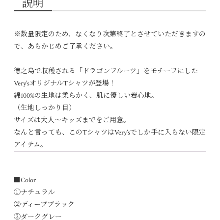
説明
※数量限定のため、なくなり次第終了とさせていただきますの
で、あらかじめご了承ください。
徳之島で収穫される「ドラゴンフルーツ」をモチーフにした
Very’sオリジナルTシャツが登場！
綿100%の生地は柔らかく、肌に優しい着心地。
（生地しっかり目）
サイズは大人〜キッズまでをご用意。
なんと言っても、このTシャツはVery’sでしか手に入らない限定
アイテム。
■Color
①ナチュラル
②ディープブラック
③ダークグレー