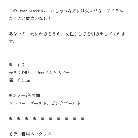
このChain Braceletは、おしゃれな方には欠かせないアイテムに
なること間違いなし！
あなたの手元に輝きを与え、女性らしさを引き出してくれま
す。
❃サイズ
長さ：約15cm+3cmアジャスター
幅：約3mm
❃カラー3色展開
シルバー、ゴールド、ピンクゴールド
❃〰︎❃〰︎❃〰︎❃〰︎❃〰︎❃〰︎❃〰︎❃〰︎❃〰︎❃
モデル着用ネックレス