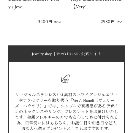
y’s Jew…
【Very’…
3400
2980
円
円
（税込）
（税込）
Jewelry shop｜Very’s Hauoli - 公式サイト
サージカルステンレス316L素材のハワイアンジュエリー
やアクセサリーを取り扱う『Very’s Hauoli（ヴェリー
ズ ハウオリ）』では、シンプルで高級感があるデザイ
ンのネックレスやリング、ブレスレットをお届けいたし
ます。金属アレルギーの方でも安心して身に付けられる
為、日常使いにはもちろん、お誕生日や記念日など大
切な人へ送るプレゼントとしてもおすすめです。