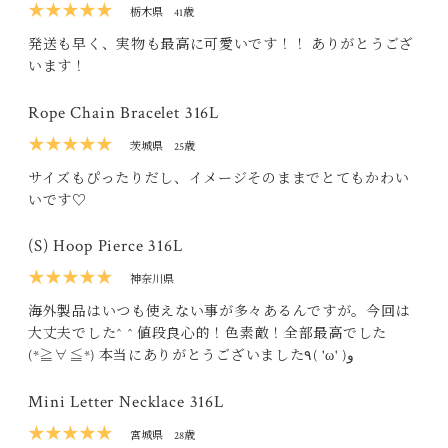
★★★★★
栃木県
41歳
発送も早く、実物も最高に可愛いです！！ ありがとうござ
います！
Rope Chain Bracelet 316L
★★★★★
茨城県
25歳
サイズもぴったりだし、イメージそのままでとてもかわい
いです♡
(S) Hoop Pierce 316L
★★★★★
神奈川県
海外製品はいつも使えない事が多々あるんですが。今回は
大丈夫でした^ ^ 値段良心的！色素敵！全部最高でした
(*≧∀≦*) 本当にありがとうございました٩( 'ω' )و
Mini Letter Necklace 316L
★★★★★
宮城県
28歳