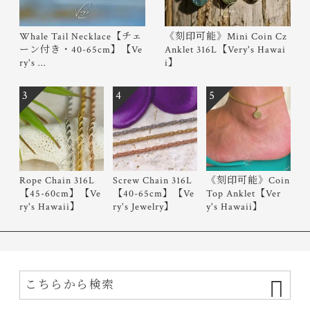
Whale Tail Necklace【チェ
《刻印可能》Mini Coin Cz
ーン付き・40-65cm】【Ve
Anklet 316L【Very's Hawai
ry's …
i】
3
4
5
Rope Chain 316L
Screw Chain 316L
《刻印可能》Coin
【45-60cm】【Ve
【40-65cm】【Ve
Top Anklet【Ver
ry's Hawaii】
ry's Jewelry】
y's Hawaii】