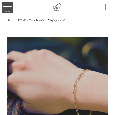

menu
ホーム
>
ITEMS
>
Chain Bracelet【Very’s Jewelry】