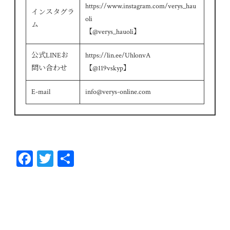
https://www.instagram.com/verys_hau
インスタグラ
oli
ム
【@verys_hauoli】
公式LINEお
https://lin.ee/UhlonvA
問い合わせ
【@119vskyp】
E-mail
info@verys-online.com
Fa
T
共
ce
wi
有
bo
tt
ok
er