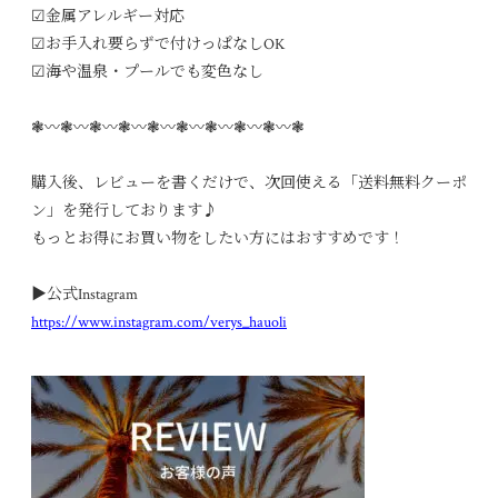
☑︎金属アレルギー対応
☑︎お手入れ要らずで付けっぱなしOK
☑︎海や温泉・プールでも変色なし
❃〰︎❃〰︎❃〰︎❃〰︎❃〰︎❃〰︎❃〰︎❃〰︎❃〰︎❃
購入後、レビューを書くだけで、次回使える「送料無料クーポ
ン」を発行しております♪
もっとお得にお買い物をしたい方にはおすすめです！
▶︎公式Instagram
https://www.instagram.com/verys_hauoli