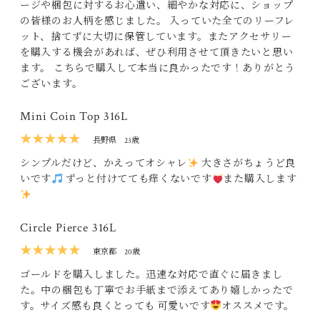
ージや梱包に対するお心遣い、細やかな対応に、ショップ
の皆様のお人柄を感じました。 入っていた全てのリーフレ
ット、捨てずに大切に保管しています。またアクセサリー
を購入する機会があれば、ぜひ利用させて頂きたいと思い
ます。 こちらで購入して本当に良かったです！ありがとう
ございます。
Mini Coin Top 316L
★★★★★
長野県
23歳
シンプルだけど、かえってオシャレ
大きさがちょうど良
いです
ずっと付けてても痒くないです
また購入します
Circle Pierce 316L
★★★★★
東京都
20歳
ゴールドを購入しました。迅速な対応で直ぐに届きまし
た。中の梱包も丁寧でお手紙まで添えてあり嬉しかったで
す。サイズ感も良くとっても 可愛いです
オススメです。