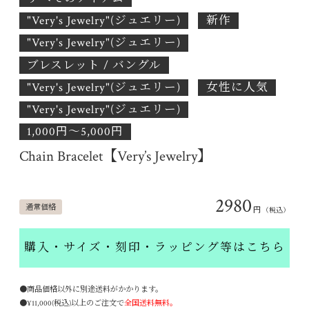
"Very's Jewelry"(ジュエリー)
新作
"Very's Jewelry"(ジュエリー)
ブレスレット / バングル
"Very's Jewelry"(ジュエリー)
女性に人気
"Very's Jewelry"(ジュエリー)
1,000円〜5,000円
Chain Bracelet【Very’s Jewelry】
2980
通常価格
円
（税込）
購入・サイズ・刻印・ラッピング等はこちら
●商品価格以外に別途送料がかかります。
●¥11,000(税込)以上のご注文で
全国送料無料。