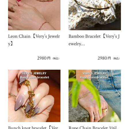
Leon Chain【Very’s Jewelr
Bamboo Bracelet【Very’s J
y】
ewelry…
2980
2980
円
円
（税込）
（税込）
Bunch knot bracelet【Ver
Rope Chain Bracelet 316L