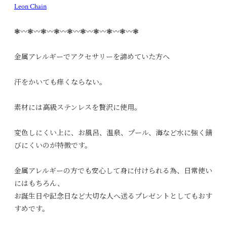
Leon Chain
❃〰︎❃〰︎❃〰︎❃〰︎❃〰︎❃〰︎❃〰︎❃〰︎❃〰︎❃
金属アレルギーでアクセサリーを諦めていた方へ
汗をかいても痒くならない。
素材には高級ステンレスを贅沢に使用。
変色しにくい上に、お風呂、温泉、プール、海など水に強く錆
びにくいのが特徴です。
金属アレルギーの方でも安心して身に付けられる為、日常使い
にはもちろん、
お誕生日や記念日など大切な人へ送るプレゼントとしてもおす
すめです。