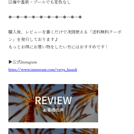
☑︎海や温泉・プールでも変色なし
❃〰︎❃〰︎❃〰︎❃〰︎❃〰︎❃〰︎❃〰︎❃〰︎❃〰︎❃
購入後、レビューを書くだけで次回使える「送料無料クーポ
ン」を発行しております♪
もっとお得にお買い物をしたい方にはおすすめです！
▶︎公式Instagram
https://www.instagram.com/verys_hauoli