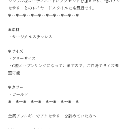
シンプルなコーディネートにアクセントを加えたり、他のアク
セサリーとのレイヤードスタイルにも最適です。
❃〰︎❃〰︎❃〰︎❃〰︎❃〰︎❃〰︎❃〰︎❃〰︎❃〰︎❃
❃素材
・サージカルステンレス
❃サイズ
・フリーサイズ
・C型オープンリングになっていますので、ご自身でサイズ調
整可能
❃カラー
・ゴールド
❃〰︎❃〰︎❃〰︎❃〰︎❃〰︎❃〰︎❃〰︎❃〰︎❃〰︎❃
金属アレルギーでアクセサリーを諦めていた方へ