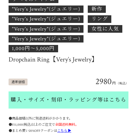
"Very's Jewelry"(ジュエリー)
新作
"Very's Jewelry"(ジュエリー)
リング
"Very's Jewelry"(ジュエリー)
女性に人気
"Very's Jewelry"(ジュエリー)
1,000円〜5,000円
Dropchain Ring【Very’s Jewelry】
2980
通常価格
円
（税込）
購入・サイズ・刻印・ラッピング等はこちら
●商品価格以外に別途送料がかかります。
●¥11,000(税込)以上のご注文で
全国送料無料。
●まとめ買い20%OFFクーポンは
こちら ▶