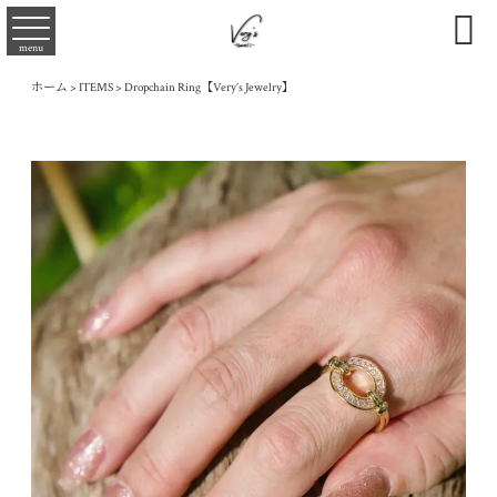

menu
ホーム
>
ITEMS
>
Dropchain Ring【Very’s Jewelry】