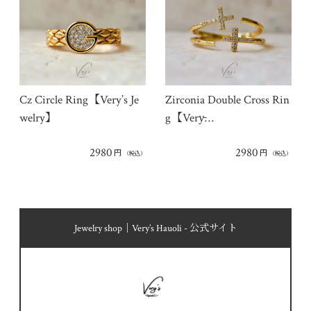
Cz Circle Ring【Very’s Je
Zirconia Double Cross Rin
welry】
g【Very̵…
2980
2980
円
円
（税込）
（税込）
Jewelry shop｜Very’s Hauoli - 公式サイト