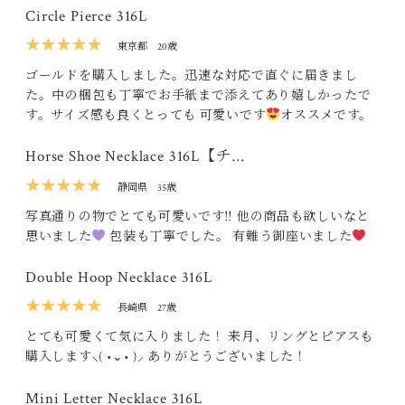
Circle Pierce 316L
★★★★★
東京都
20歳
ゴールドを購入しました。迅速な対応で直ぐに届きまし
た。中の梱包も丁寧でお手紙まで添えてあり嬉しかったで
す。サイズ感も良くとっても 可愛いです
オススメです。
Horse Shoe Necklace 316L【チ…
★★★★★
静岡県
35歳
写真通りの物でとても可愛いです‼ 他の商品も欲しいなと
思いました
包装も丁寧でした。 有難う御座いました
Double Hoop Necklace 316L
★★★★★
長崎県
27歳
とても可愛くて気に入りました！ 来月、リングとピアスも
購入します‪⸜( •⌄• )⸝‬ ありがとうございました！
Mini Letter Necklace 316L