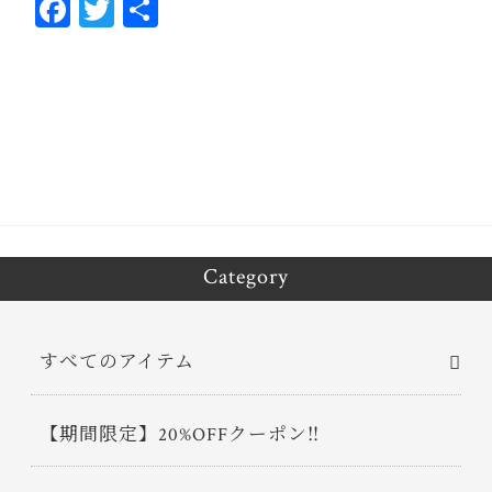
Fa
T
共
ce
wi
有
bo
tt
ok
er
Category
すべてのアイテム
【期間限定】20%OFFクーポン‼