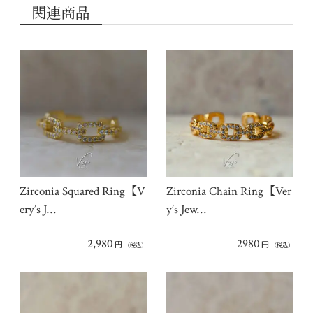
関連商品
Zirconia Squared Ring【V
Zirconia Chain Ring【Ver
ery’s J…
y’s Jew…
2,980
2980
円
円
（税込）
（税込）