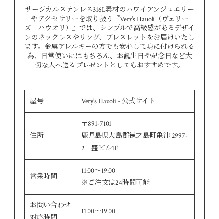
サージカルステンレス316L素材のハワイアンジュエリー
やアクセサリーを取り扱う『Very’s Hauoli（ヴェリー
ズ ハウオリ）』では、シンプルで高級感があるデザイ
ンのネックレスやリング、ブレスレットをお届けいたし
ます。金属アレルギーの方でも安心して身に付けられる
為、日常使いにはもちろん、お誕生日や記念日など大
切な人へ送るプレゼントとしてもおすすめです。
屋号
Very’s Hauoli - 公式サイト
〒891-7101
住所
鹿児島県大島郡徳之島町亀津 2997-
2 盛ビル1F
11:00～19:00
営業時間
※ご注文は24時間可能
お問い合わせ
11:00～19:00
対応時間