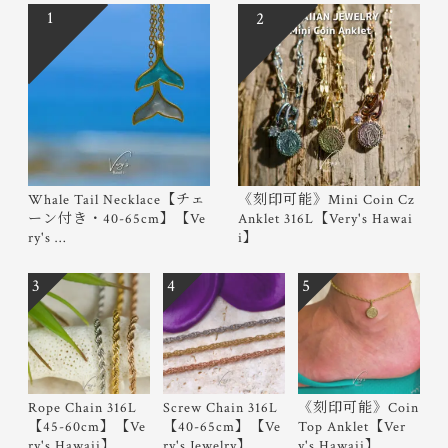
1
2
Whale Tail Necklace【チェ
《刻印可能》Mini Coin Cz
ーン付き・40-65cm】【Ve
Anklet 316L【Very's Hawai
ry's …
i】
3
4
5
Rope Chain 316L
Screw Chain 316L
《刻印可能》Coin
【45-60cm】【Ve
【40-65cm】【Ve
Top Anklet【Ver
ry's Hawaii】
ry's Jewelry】
y's Hawaii】