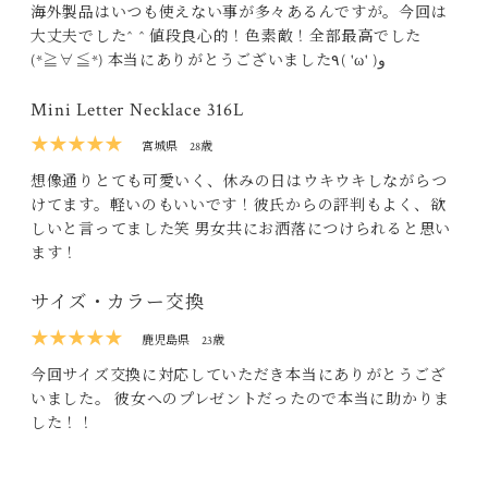
海外製品はいつも使えない事が多々あるんですが。今回は
大丈夫でした^ ^ 値段良心的！色素敵！全部最高でした
(*≧∀≦*) 本当にありがとうございました٩( 'ω' )و
Mini Letter Necklace 316L
★★★★★
宮城県
28歳
想像通りとても可愛いく、休みの日はウキウキしながらつ
けてます。軽いのもいいです！彼氏からの評判もよく、欲
しいと言ってました笑 男女共にお洒落につけられると思い
ます！
サイズ・カラー交換
★★★★★
鹿児島県
23歳
今回サイズ交換に対応していただき本当にありがとうござ
いました。 彼女へのプレゼントだったので本当に助かりま
した！！