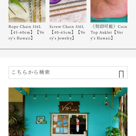
Rope Chain 316L
Screw Chain 316L
《刻印可能》Coin
【45-60cm】【Ve
【40-65cm】【Ve
Top Anklet【Ver
ry's Hawaii】
ry's Jewelry】
y's Hawaii】