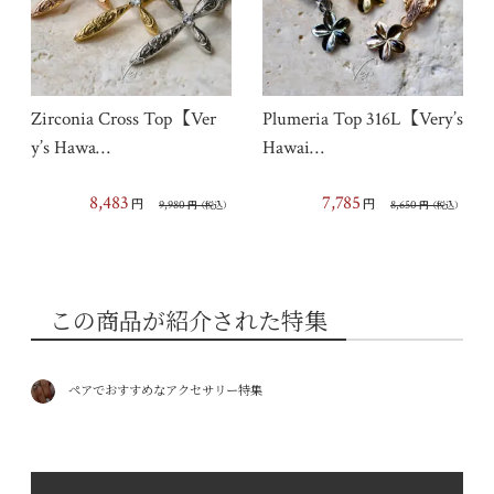
Zirconia Cross Top【Ver
Plumeria Top 316L【Very’s
y’s Hawa…
Hawai…
8,483
7,785
円
円
9,980
8,650
円
（税込）
円
（税込）
この商品が紹介された特集
ペアでおすすめなアクセサリー特集