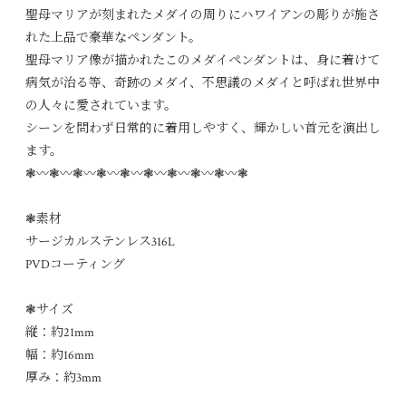
聖母マリアが刻まれたメダイの周りにハワイアンの彫りが施さ
れた上品で豪華なペンダント。
聖母マリア像が描かれたこのメダイペンダントは、身に着けて
病気が治る等、奇跡のメダイ、不思議のメダイと呼ばれ世界中
の人々に愛されています。
シーンを問わず日常的に着用しやすく、輝かしい首元を演出し
ます。
❃〰︎❃〰︎❃〰︎❃〰︎❃〰︎❃〰︎❃〰︎❃〰︎❃〰︎❃
❃素材
サージカルステンレス316L
PVDコーティング
❃サイズ
縦：約21mm
幅：約16mm
厚み：約3mm