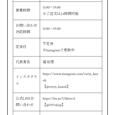
11:00～19:00
営業時間
※ご注文は24時間可能
お問い合わせ
11:00～19:00
対応時間
不定休
定休日
※Instagramで更新中
代表者名
溜 絵里
https://www.instagram.com/verys_hau
インスタグラ
oli
ム
【@verys_hauoli】
公式LINEお
https://lin.ee/UhlonvA
問い合わせ
【@119vskyp】