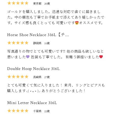
★★★★★
東京都
20歳
ゴールドを購入しました。迅速な対応で直ぐに届きまし
た。中の梱包も丁寧でお手紙まで添えてあり嬉しかったで
す。サイズ感も良くとっても 可愛いです
オススメです。
Horse Shoe Necklace 316L【チ…
★★★★★
静岡県
35歳
写真通りの物でとても可愛いです‼ 他の商品も欲しいなと
思いました
包装も丁寧でした。 有難う御座いました
Double Hoop Necklace 316L
★★★★★
長崎県
27歳
とても可愛くて気に入りました！ 来月、リングとピアスも
購入します‪⸜( •⌄• )⸝‬ ありがとうございました！
Mini Letter Necklace 316L
★★★★★
千葉県
22歳