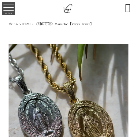

menu
ホーム
>
ITEMS
>
《刻印可能》Maria Top【Very’s Hawaii】