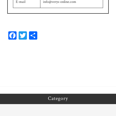
E-mail
info@verys-online.com
Fa
T
共
ce
wi
有
bo
tt
ok
er
Category