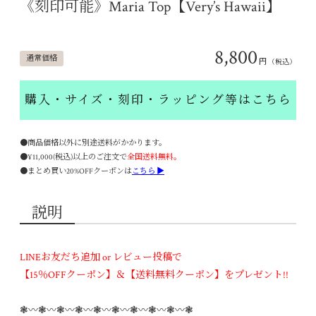
《刻印可能》Maria Top【Very’s Hawaii】
8,800
通常価格
円
（税込）
購入・サイズ・刻印・ラッピング等はこちら
●商品価格以外に別途送料がかかります。
●¥11,000(税込)以上のご注文で
全国送料無料。
●まとめ買い20%OFFクーポンは
こちら ▶
説明
LINEお友だち追加 or レビュー投稿で
【15％OFFクーポン】＆【送料無料クーポン】をプレゼント!!
❃〰︎❃〰︎❃〰︎❃〰︎❃〰︎❃〰︎❃〰︎❃〰︎❃〰︎❃