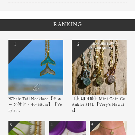
RANKING
1
2
Whale Tail Necklace【チェ
《刻印可能》Mini Coin Cz
ーン付き・40-65cm】【Ve
Anklet 316L【Very's Hawai
ry's …
i】
3
4
5