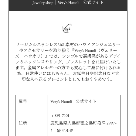
Jewelry shop｜Very’s Hauoli - 公式サイト
サージカルステンレス316L素材のハワイアンジュエリー
やアクセサリーを取り扱う『Very’s Hauoli（ヴェリー
ズ ハウオリ）』では、シンプルで高級感があるデザイ
ンのネックレスやリング、ブレスレットをお届けいたし
ます。金属アレルギーの方でも安心して身に付けられる
為、日常使いにはもちろん、お誕生日や記念日など大
切な人へ送るプレゼントとしてもおすすめです。
屋号
Very’s Hauoli - 公式サイト
〒891-7101
住所
鹿児島県大島郡徳之島町亀津 2997-
2 盛ビル1F