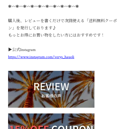
❃〰︎❃〰︎❃〰︎❃〰︎❃〰︎❃〰︎❃〰︎❃〰︎❃〰︎❃
購入後、レビューを書くだけで次回使える「送料無料クーポ
ン」を発行しております♪
もっとお得にお買い物をしたい方にはおすすめです！
▶︎公式Instagram
https://www.instagram.com/verys_hauoli