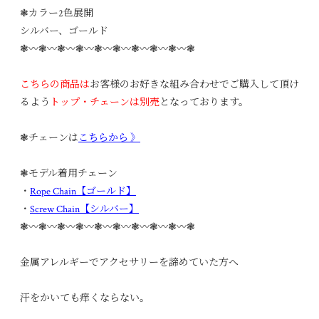
❃カラー2色展開
シルバー、ゴールド
❃〰︎❃〰︎❃〰︎❃〰︎❃〰︎❃〰︎❃〰︎❃〰︎❃〰︎❃
こちらの商品は
お客様のお好きな組み合わせでご購入して頂け
るよう
トップ・チェーンは別売
となっております。
❃チェーンは
こちらから 》
❃モデル着用チェーン
・
Rope Chain【ゴールド】
・
Screw Chain【シルバー】
❃〰︎❃〰︎❃〰︎❃〰︎❃〰︎❃〰︎❃〰︎❃〰︎❃〰︎❃
金属アレルギーでアクセサリーを諦めていた方へ
汗をかいても痒くならない。