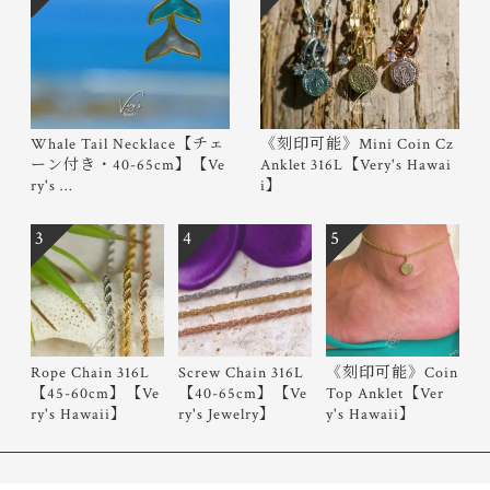
Whale Tail Necklace【チェ
《刻印可能》Mini Coin Cz
ーン付き・40-65cm】【Ve
Anklet 316L【Very's Hawai
ry's …
i】
3
4
5
Rope Chain 316L
Screw Chain 316L
《刻印可能》Coin
【45-60cm】【Ve
【40-65cm】【Ve
Top Anklet【Ver
ry's Hawaii】
ry's Jewelry】
y's Hawaii】