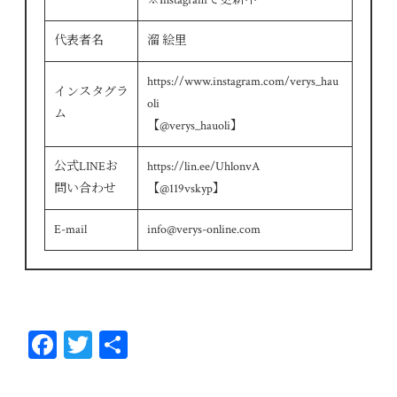
代表者名
溜 絵里
https://www.instagram.com/verys_hau
インスタグラ
oli
ム
【@verys_hauoli】
公式LINEお
https://lin.ee/UhlonvA
問い合わせ
【@119vskyp】
E-mail
info@verys-online.com
Fa
T
共
ce
wi
有