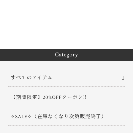
bo
tt
ok
er
Category
すべてのアイテム
【期間限定】20%OFFクーポン‼
✧SALE✧（在庫なくなり次第販売終了）