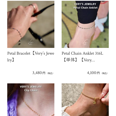
Petal Bracelet【Very’s Jewe
Petal Chain Anklet 316L
lry】
【単体】【Very…
3,480
4,100
円
円
（税込）
（税込）