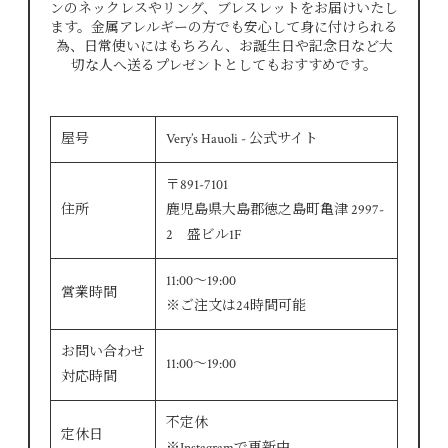
ンのネックレスやリング、ブレスレットをお届けいたし
ます。金属アレルギーの方でも安心して身に付けられる
為、日常使いにはもちろん、お誕生日や記念日など大
切な人へ送るプレゼントとしてもおすすめです。
屋号
Very’s Hauoli - 公式サイト
〒891-7101
住所
鹿児島県大島郡徳之島町亀津 2997-
2 盛ビル1F
11:00～19:00
営業時間
※ご注文は24時間可能
お問い合わせ
11:00～19:00
対応時間
不定休
定休日
※Instagramで更新中