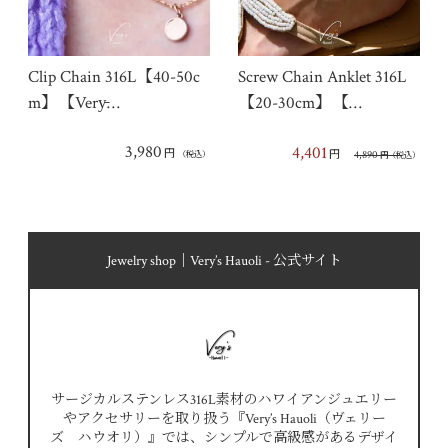
Clip Chain 316L【40-50c
Screw Chain Anklet 316L
m】【Very̵…
【20-30cm】【…
3,980
4,401
円
円
4,890
（税込）
円
（税込）
Jewelry shop｜Very’s Hauoli - 公式サイト
サージカルステンレス316L素材のハワイアンジュエリー
やアクセサリーを取り扱う『Very’s Hauoli（ヴェリー
ズ ハウオリ）』では、シンプルで高級感があるデザイ