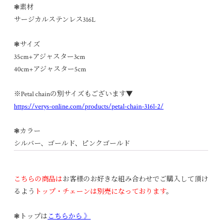
❃素材
サージカルステンレス316L
❃サイズ
35cm+アジャスター3cm
40cm+アジャスター5cm
※Petal chainの別サイズもございます▼
https://verys-online.com/products/petal-chain-316l-2/
❃カラー
シルバー、ゴールド、ピンクゴールド
こちらの商品は
お客様のお好きな組み合わせでご購入して頂け
るよう
トップ・チェーンは別売になっております
。
❃トップは
こちらから 》