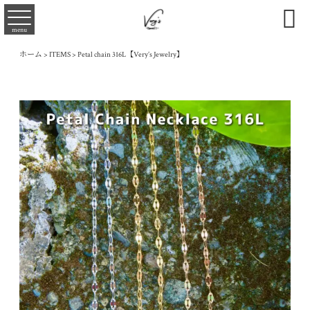

menu
ホーム
>
ITEMS
>
Petal chain 316L【Very’s Jewelry】