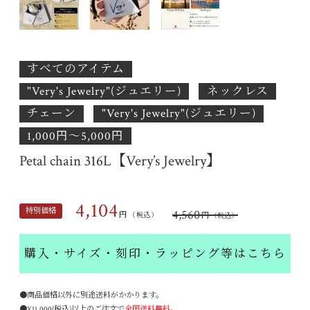
すべてのアイテム
"Very's Jewelry"(ジュエリー)
ネックレス
チェーン
"Very's Jewelry"(ジュエリー)
1,000円〜5,000円
Petal chain 316L【Very’s Jewelry】
4,104
特別価格
4,560
円
円
（税込）
（税込）
購入・サイズ・刻印・ラッピング等はこちら
●商品価格以外に別途送料がかかります。
●¥11,000(税込)以上のご注文で
全国送料無料。