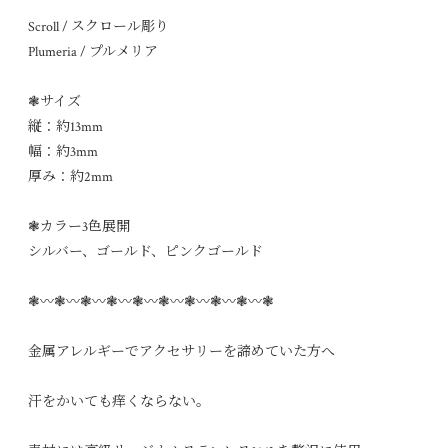
Scroll / スクロール彫り
Plumeria / プルメリア
❃サイズ
縦：約13mm
幅：約3mm
厚み：約2mm
❃カラー3色展開
シルバー、ゴールド、ピンクゴールド
❃〰︎❃〰︎❃〰︎❃〰︎❃〰︎❃〰︎❃〰︎❃〰︎❃〰︎❃
金属アレルギーでアクセサリーを諦めていた方へ
汗をかいても痒くならない。