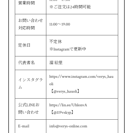
営業時間
※ご注文は24時間可能
お問い合わせ
11:00～19:00
対応時間
不定休
定休日
※Instagramで更新中
代表者名
溜 絵里
https://www.instagram.com/verys_hau
インスタグラ
oli
ム
【@verys_hauoli】
公式LINEお
https://lin.ee/UhlonvA
問い合わせ
【@119vskyp】
E-mail
info@verys-online.com