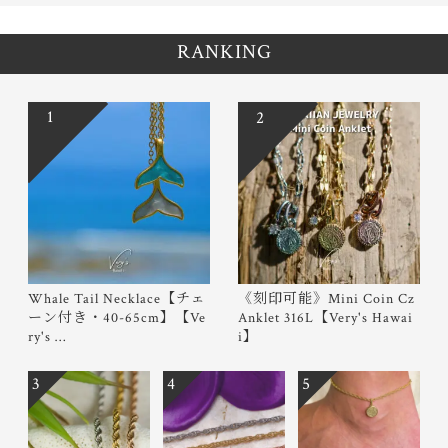
RANKING
1
2
Whale Tail Necklace【チェ
《刻印可能》Mini Coin Cz
ーン付き・40-65cm】【Ve
Anklet 316L【Very's Hawai
ry's …
i】
3
4
5