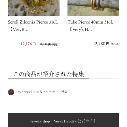
Scroll Zilconia Pierce 316L
Tube Pierce 40mm 316L
【VeryR…
【Very’s H…
12,980
12,176
円
円
15,220
（税込）
円
（税込）
この商品が紹介された特集
ペアでおすすめなアクセサリー特集
Jewelry shop｜Very’s Hauoli - 公式サイト