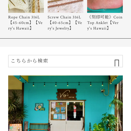
Rope Chain 316L
Screw Chain 316L
《刻印可能》Coin
【45-60cm】【Ve
【40-65cm】【Ve
Top Anklet【Ver
ry's Hawaii】
ry's Jewelry】
y's Hawaii】