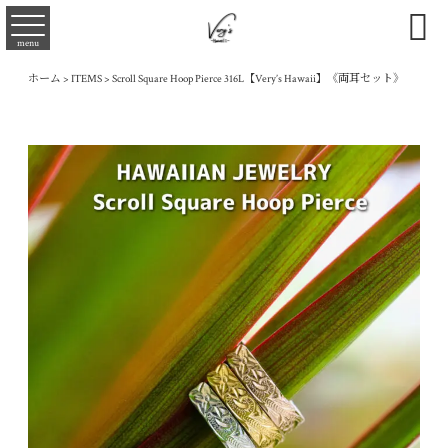

menu
ホーム
>
ITEMS
>
Scroll Square Hoop Pierce 316L【Very’s Hawaii】《両耳セット》