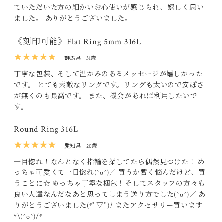
ていただいた方の細かいお心使いが感じられ、嬉しく思い
ました。 ありがとうございました。
《刻印可能》Flat Ring 5mm 316L
★★★★★
群馬県
31歳
丁寧な包装、そして温かみのあるメッセージが嬉しかった
です。 とても素敵なリングです。リングも太いので安ぽさ
が無くのも最高です。 また、機会があれば利用したいで
す。
Round Ring 316L
★★★★★
愛知県
20歳
一目惚れ！なんとなく指輪を探してたら偶然見つけた！ め
っちゃ可愛くて一目惚れ(^o^)／ 買うか暫く悩んだけど、買
うことに☆ めっちゃ丁寧な梱包！そしてスタッフの方々も
良い人達なんだなあと思ってしまう送り方でした(^o^)／ あ
りがとうございました(*ﾟ▽ﾟ)ﾉ またアクセサリー買います
*\(^o^)/*