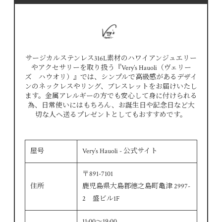
サージカルステンレス316L素材のハワイアンジュエリー
やアクセサリーを取り扱う『Very’s Hauoli（ヴェリー
ズ ハウオリ）』では、シンプルで高級感があるデザイ
ンのネックレスやリング、ブレスレットをお届けいたし
ます。金属アレルギーの方でも安心して身に付けられる
為、日常使いにはもちろん、お誕生日や記念日など大
切な人へ送るプレゼントとしてもおすすめです。
屋号
Very’s Hauoli - 公式サイト
〒891-7101
住所
鹿児島県大島郡徳之島町亀津 2997-
2 盛ビル1F
11:00～19:00