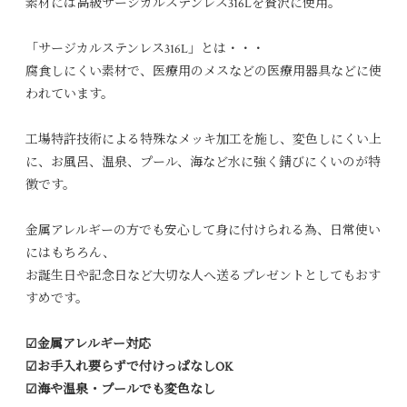
素材には高級サージカルステンレス316Lを贅沢に使用。
「サージカルステンレス316L」とは・・・
腐食しにくい素材で、医療用のメスなどの医療用器具などに使
われています。
工場特許技術による特殊なメッキ加工を施し、変色しにくい上
に、お風呂、温泉、プール、海など水に強く錆びにくいのが特
徴です。
金属アレルギーの方でも安心して身に付けられる為、日常使い
にはもちろん、
お誕生日や記念日など大切な人へ送るプレゼントとしてもおす
すめです。
☑︎金属アレルギー対応
☑︎お手入れ要らずで付けっぱなしOK
☑︎海や温泉・プールでも変色なし