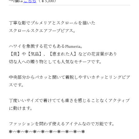
→1個は
こちら
（￥5,100）
丁寧な彫でプルメリアとスクロールを描いた
スクロールスクエアフープピアス。
ハワイを象徴する花でもあるPlumeria。
【美】や【気品】、【恵まれた人】などの花言葉があり
切な人への贈り物としても人気なモチーフです。
中央部分からパカッと開いて着脱しやすいカチッとリングピア
スです。
丁度いいサイズで着けてても重さを感じることなくアクティブ
に動けます。
ファッションを問わず使えるアイテムなので万能です。
❃〰︎❃〰︎❃〰︎❃〰︎❃〰︎❃〰︎❃〰︎❃〰︎❃〰︎❃