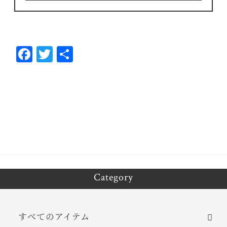
Fa
T
共
ce
wi
有
bo
tt
ok
er
Category
すべてのアイテム