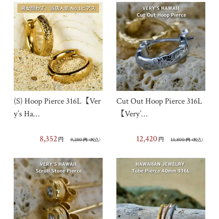
(S) Hoop Pierce 316L【Ver
Cut Out Hoop Pierce 316L
y’s Ha…
【Very’…
8,352
12,420
円
円
9,280
13,800
円
（税込）
円
（税込）