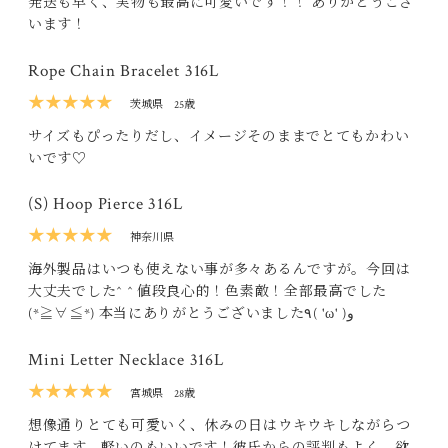
発送も早く、実物も最高に可愛いです！！ ありがとうござ
います！
Rope Chain Bracelet 316L
★★★★★
茨城県
25歳
サイズもぴったりだし、イメージそのままでとてもかわい
いです♡
(S) Hoop Pierce 316L
★★★★★
神奈川県
海外製品はいつも使えない事が多々あるんですが。今回は
大丈夫でした^ ^ 値段良心的！色素敵！全部最高でした
(*≧∀≦*) 本当にありがとうございました٩( 'ω' )و
Mini Letter Necklace 316L
★★★★★
宮城県
28歳
想像通りとても可愛いく、休みの日はウキウキしながらつ
けてます。軽いのもいいです！彼氏からの評判もよく、欲