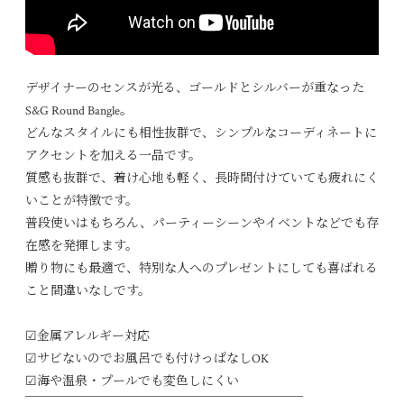
ここにURL
デザイナーのセンスが光る、ゴールドとシルバーが重なった
S&G Round Bangle。
どんなスタイルにも相性抜群で、シンプルなコーディネートに
アクセントを加える一品です。
質感も抜群で、着け心地も軽く、長時間付けていても疲れにく
いことが特徴です。
普段使いはもちろん、パーティーシーンやイベントなどでも存
在感を発揮します。
贈り物にも最適で、特別な人へのプレゼントにしても喜ばれる
こと間違いなしです。
☑︎金属アレルギー対応
☑︎サビないのでお風呂でも付けっぱなしOK
☑︎海や温泉・プールでも変色しにくい
￣￣￣￣￣￣￣￣￣￣￣￣￣￣￣￣￣￣￣￣￣￣