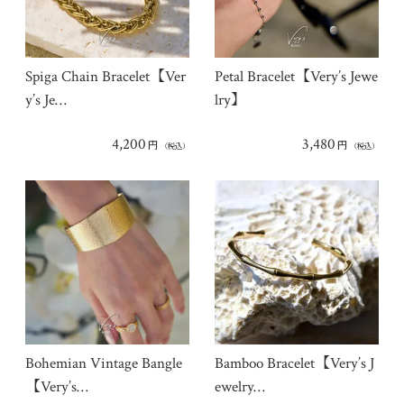
Spiga Chain Bracelet【Ver
Petal Bracelet【Very’s Jewe
y’s Je…
lry】
4,200
3,480
円
円
（税込）
（税込）
Bohemian Vintage Bangle
Bamboo Bracelet【Very’s J
【Very’s…
ewelry…