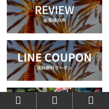


