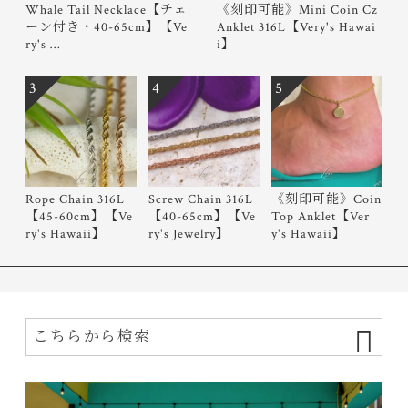
Whale Tail Necklace【チェ
《刻印可能》Mini Coin Cz
ーン付き・40-65cm】【Ve
Anklet 316L【Very's Hawai
ry's …
i】
3
4
5
Rope Chain 316L
Screw Chain 316L
《刻印可能》Coin
【45-60cm】【Ve
【40-65cm】【Ve
Top Anklet【Ver
ry's Hawaii】
ry's Jewelry】
y's Hawaii】