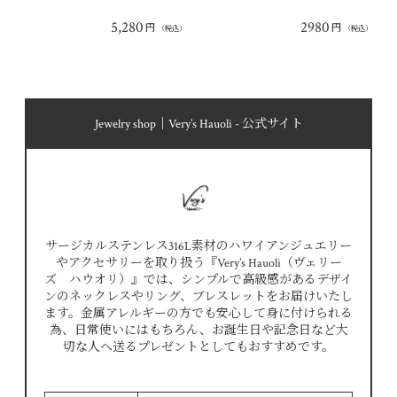
5,280
2980
円
円
（税込）
（税込）
Jewelry shop｜Very’s Hauoli - 公式サイト
サージカルステンレス316L素材のハワイアンジュエリー
やアクセサリーを取り扱う『Very’s Hauoli（ヴェリー
ズ ハウオリ）』では、シンプルで高級感があるデザイ
ンのネックレスやリング、ブレスレットをお届けいたし
ます。金属アレルギーの方でも安心して身に付けられる
為、日常使いにはもちろん、お誕生日や記念日など大
切な人へ送るプレゼントとしてもおすすめです。