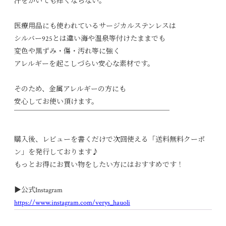
汗をかいても痒くならない。
医療用品にも使われているサージカルステンレスは
シルバー925とは違い海や温泉等付けたままでも
変色や黒ずみ・傷・汚れ等に強く
アレルギーを起こしづらい安心な素材です。
そのため、金属アレルギーの方にも
安心してお使い頂けます。
￣￣￣￣￣￣￣￣￣￣￣￣￣￣￣￣￣￣￣￣￣￣
購入後、レビューを書くだけで次回使える「送料無料クーポ
ン」を発行しております♪
もっとお得にお買い物をしたい方にはおすすめです！
▶︎公式Instagram
https://www.instagram.com/verys_hauoli