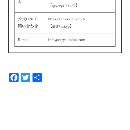
ム
【@verys_hauoli】
公式LINEお
https://lin.ee/UhlonvA
問い合わせ
【@119vskyp】
E-mail
info@verys-online.com
Fa
T
共
ce
wi
有
bo
tt
ok
er