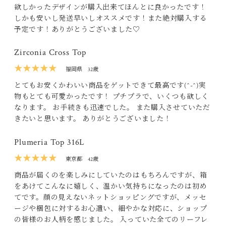
欲しかったデザインが購入出来てほんとに良かったです！
しかも安いし発送早いしオススメです！また絶対購入する
予定です！ありがとうございました♡
Zirconia Cross Top
★★★★★
福岡県
32歳
とてもお安くかわいい商品をゲットできて最高です(^-^)実
物もとても可愛かったです！ プチプラで、いくつも欲しく
なります。 お手続きも迅速でした。 また購入させていただ
きたいと思います。 ありがとうございました！
Plumeria Top 316L
★★★★★
東京都
42歳
商品が届くのを楽しみにしていたのはもちろんですが、箱
をあけてこんなに嬉しく、温かい気持ちになったのは初め
てです。顔の見えないネットショッピングですが、メッセ
ージや梱包に対するお心遣い、細やかな対応に、ショップ
の皆様のお人柄を感じました。 入っていた全てのリーフレ