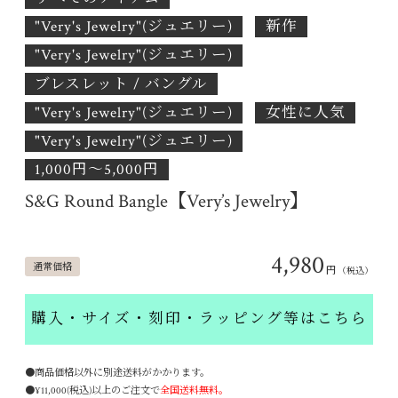
"Very's Jewelry"(ジュエリー)
新作
"Very's Jewelry"(ジュエリー)
ブレスレット / バングル
"Very's Jewelry"(ジュエリー)
女性に人気
"Very's Jewelry"(ジュエリー)
1,000円〜5,000円
S&G Round Bangle【Very’s Jewelry】
4,980
通常価格
円
（税込）
購入・サイズ・刻印・ラッピング等はこちら
●商品価格以外に別途送料がかかります。
●¥11,000(税込)以上のご注文で
全国送料無料。