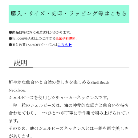
購入・サイズ・刻印・ラッピング等はこちら
●商品価格以外に別途送料がかかります。
●¥11,000(税込)以上のご注文で
全国送料無料。
●まとめ買い20%OFFクーポンは
こちら ▶
説明
鮮やかな色合いと自然の美しさを楽しめるShell Beads
Necklace。
シェルビーズを使用したチョーカーネックレスです。
一粒一粒のシェルビーズは、海の神秘的な輝きと色合いを持ち
合わせており、一つひとつが丁寧に手作業で組み上げられてい
ます。
そのため、他のシェルビーズネックレスとは一線を画す美しさ
があります。