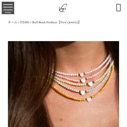

menu
ホーム
>
ITEMS
>
Shell Beads Necklace【Very’s Jewelry】