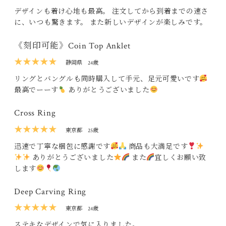
デザインも着け心地も最高。 注文してから到着までの速さ
に、いつも驚きます。 また新しいデザインが楽しみです。
《刻印可能》Coin Top Anklet
★★★★★
静岡県
24歳
リングとバングルも同時購入して手元、足元可愛いです
最高でーーす
ありがとうございました
Cross Ring
★★★★★
東京都
25歳
迅速で丁寧な梱包に感謝です
商品も大満足です
ありがとうございました
また
宜しくお願い致
します
Deep Carving Ring
★★★★★
東京都
24歳
ステキなデザインで気に入りました。