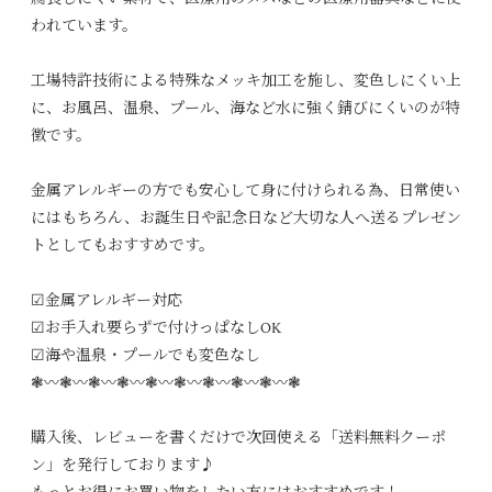
われています。
工場特許技術による特殊なメッキ加工を施し、変色しにくい上
に、お風呂、温泉、プール、海など水に強く錆びにくいのが特
徴です。
金属アレルギーの方でも安心して身に付けられる為、日常使い
にはもちろん、お誕生日や記念日など大切な人へ送るプレゼン
トとしてもおすすめです。
☑︎金属アレルギー対応
☑︎お手入れ要らずで付けっぱなしOK
☑︎海や温泉・プールでも変色なし
❃〰︎❃〰︎❃〰︎❃〰︎❃〰︎❃〰︎❃〰︎❃〰︎❃〰︎❃
購入後、レビューを書くだけで次回使える「送料無料クーポ
ン」を発行しております♪