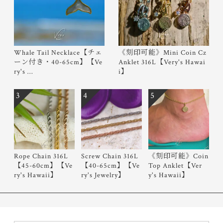
Whale Tail Necklace【チェ
《刻印可能》Mini Coin Cz
ーン付き・40-65cm】【Ve
Anklet 316L【Very's Hawai
ry's …
i】
3
4
5
Rope Chain 316L
Screw Chain 316L
《刻印可能》Coin
【45-60cm】【Ve
【40-65cm】【Ve
Top Anklet【Ver
ry's Hawaii】
ry's Jewelry】
y's Hawaii】