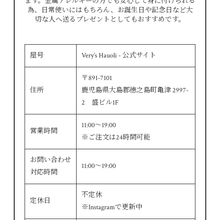
ます。金属アレルギーの方でも安心して身に付けられる
為、日常使いにはもちろん、お誕生日や記念日など大
切な人へ送るプレゼントとしてもおすすめです。
屋号
Very’s Hauoli - 公式サイト
〒891-7101
住所
鹿児島県大島郡徳之島町亀津 2997-
2 盛ビル1F
11:00～19:00
営業時間
※ご注文は24時間可能
お問い合わせ
11:00～19:00
対応時間
不定休
定休日
※Instagramで更新中