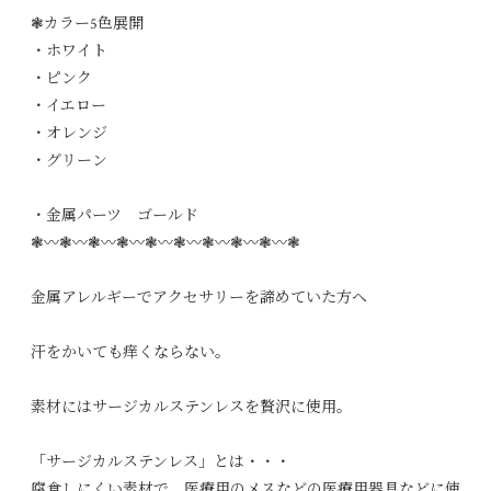
❃カラー5色展開
・ホワイト
・ピンク
・イエロー
・オレンジ
・グリーン
・金属パーツ ゴールド
❃〰︎❃〰︎❃〰︎❃〰︎❃〰︎❃〰︎❃〰︎❃〰︎❃〰︎❃
金属アレルギーでアクセサリーを諦めていた方へ
汗をかいても痒くならない。
素材にはサージカルステンレスを贅沢に使用。
「サージカルステンレス」とは・・・
腐食しにくい素材で、医療用のメスなどの医療用器具などに使