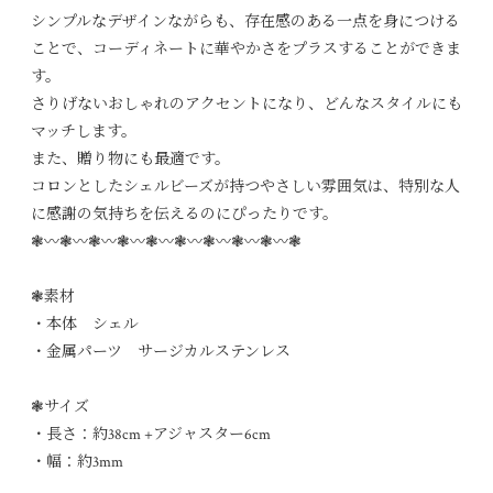
シンプルなデザインながらも、存在感のある一点を身につける
ことで、コーディネートに華やかさをプラスすることができま
す。
さりげないおしゃれのアクセントになり、どんなスタイルにも
マッチします。
また、贈り物にも最適です。
コロンとしたシェルビーズが持つやさしい雰囲気は、特別な人
に感謝の気持ちを伝えるのにぴったりです。
❃〰︎❃〰︎❃〰︎❃〰︎❃〰︎❃〰︎❃〰︎❃〰︎❃〰︎❃
❃素材
・本体 シェル
・金属パーツ サージカルステンレス
❃サイズ
・長さ：約38cm +アジャスター6cm
・幅：約3mm