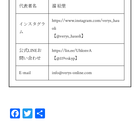
代表者名
溜 絵里
https://www.instagram.com/verys_hau
インスタグラ
oli
ム
【@verys_hauoli】
公式LINEお
https://lin.ee/UhlonvA
問い合わせ
【@119vskyp】
E-mail
info@verys-online.com
Fa
T
共
ce
wi
有
bo
tt