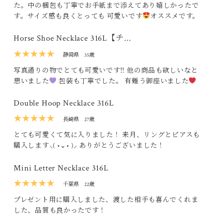
た。中の梱包も丁寧でお手紙まで添えてあり嬉しかったで
す。サイズ感も良くとっても 可愛いです
オススメです。
Horse Shoe Necklace 316L【チ…
★★★★★
静岡県
35歳
写真通りの物でとても可愛いです‼ 他の商品も欲しいなと
思いました
包装も丁寧でした。 有難う御座いました
Double Hoop Necklace 316L
★★★★★
長崎県
27歳
とても可愛くて気に入りました！ 来月、リングとピアスも
購入します‪⸜( •⌄• )⸝‬ ありがとうございました！
Mini Letter Necklace 316L
★★★★★
千葉県
22歳
プレゼント用に購入しました、渡した相手も喜んでくれま
した、品質も良かったです！