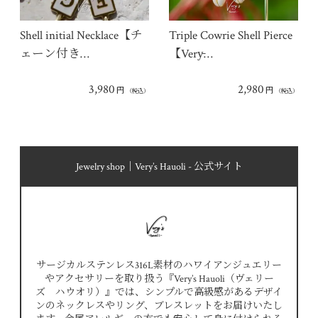
Shell initial Necklace【チ
Triple Cowrie Shell Pierce
ェーン付き…
【Very̵…
3,980
2,980
円
円
（税込）
（税込）
Jewelry shop｜Very’s Hauoli - 公式サイト
サージカルステンレス316L素材のハワイアンジュエリー
やアクセサリーを取り扱う『Very’s Hauoli（ヴェリー
ズ ハウオリ）』では、シンプルで高級感があるデザイ
ンのネックレスやリング、ブレスレットをお届けいたし