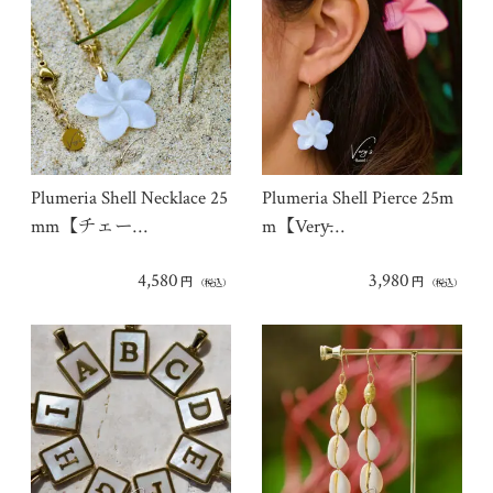
Plumeria Shell Necklace 25
Plumeria Shell Pierce 25m
mm【チェー…
m【Very̵…
4,580
3,980
円
円
（税込）
（税込）