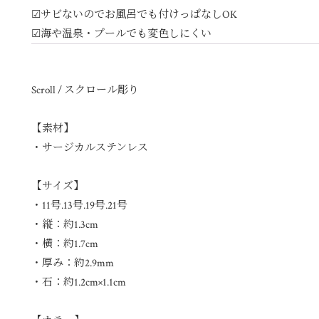
☑︎サビないのでお風呂でも付けっぱなしOK
☑︎海や温泉・プールでも変色しにくい
Scroll / スクロール彫り
【素材】
・サージカルステンレス
【サイズ】
・11号.13号.19号.21号
・縦：約1.3cm
・横：約1.7cm
・厚み：約2.9mm
・石：約1.2cm×1.1cm