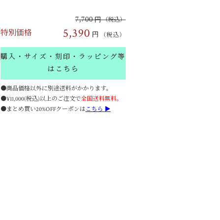
7,700
円
（税込）
5,390
特別価格
円
（税込）
購入・サイズ・刻印・ラッピング等
はこちら
●商品価格以外に別途送料がかかります。
●¥11,000(税込)以上のご注文で
全国送料無料。
●まとめ買い20%OFFクーポンは
こちら ▶