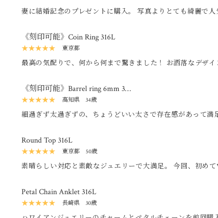
妻に結婚記念のプレゼントに購入。 写真よりとても綺麗で人
た。 妻もすごく喜んでいます。
《刻印可能》Coin Ring 316L
★★★★★
東京都
最高の気配りで、何から何まで驚きました！ お洒落なデザイ
でも違和感なく付けれるデザインです。 また、是非購入させ
《刻印可能》Barrel ring 6mm 3…
★★★★★
高知県
34歳
細過ぎず太過ぎずの、ちょうどいい太さで存在感があって満足
味も安っぽい感じがしない良い色合いなので満足しています。
気に入ってます。
Round Top 316L
★★★★★
東京都
50歳
素晴らしい対応と素敵なジュエリーで大満足。 今回、初めてVery'
入させていただきました。 まず、対応面での評価として、と
してお取引することができました。 メールでの問い合わせに
Petal Chain Anklet 316L
答えしてくださいました。 次に、発送面での評価として、速
★★★★★
長崎県
30歳
たので、すぐに手元に届き、良かったです。 次に、梱包面で
ハワイアンジュエリーのチャームとペタルチェーンを前回購