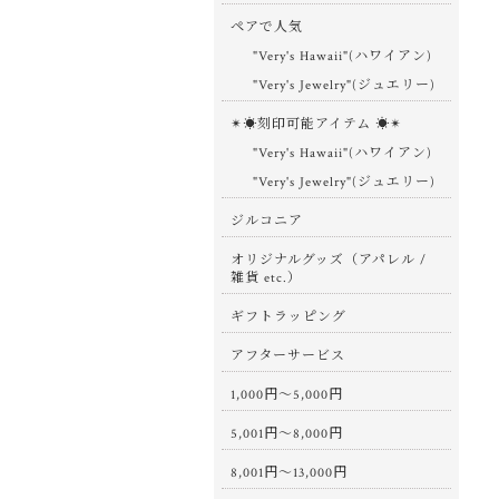
ペアで人気
"Very's Hawaii"(ハワイアン)
"Very's Jewelry"(ジュエリー)
✴︎☀︎刻印可能アイテム ☀︎✴︎
"Very's Hawaii"(ハワイアン)
"Very's Jewelry"(ジュエリー)
ジルコニア
オリジナルグッズ（アパレル /
雑貨 etc.）
ギフトラッピング
アフターサービス
1,000円〜5,000円
5,001円〜8,000円
8,001円〜13,000円