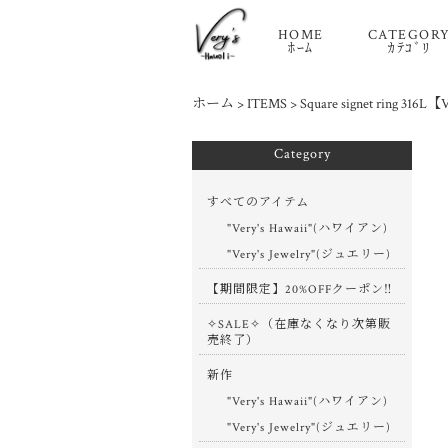
HOME
CATEGOR
ﾎｰﾑ
ｶﾃｺﾞﾘ
ホーム
>
ITEMS
>
Square signet ring 316L【
Category
すべてのアイテム
"Very's Hawaii"(ハワイアン)
"Very's Jewelry"(ジュエリー)
【期間限定】20%OFFクーポン‼
✧SALE✧（在庫なくなり次第販
売終了）
新作
"Very's Hawaii"(ハワイアン)
"Very's Jewelry"(ジュエリー)