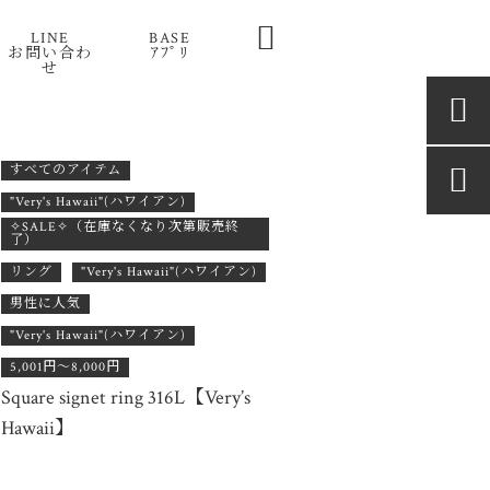

LINE
BASE
お問い合わ
ｱﾌﾟﾘ
せ

すべてのアイテム

"Very's Hawaii"(ハワイアン)
✧SALE✧（在庫なくなり次第販売終
了）
リング
"Very's Hawaii"(ハワイアン)
男性に人気
"Very's Hawaii"(ハワイアン)
5,001円〜8,000円
Square signet ring 316L【Very’s
Hawaii】