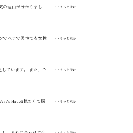
気の理由が分かりまし
・・・もっと読む
ンでペアで男性でも女性
・・・もっと読む
ていただきます！
しています。 また、色
・・・もっと読む
 毎日着けて使ってる程
s Hauoli様の方で購
・・・もっと読む
ても丁寧かつ迅速で安心
、電話で迅速に丁寧にお
達で送ってきてくださっ
の評価として、ネックレ
入し、それに合わせて今