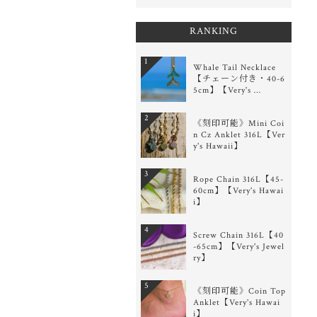
RANKING
1
Whale Tail Necklace
【チェーン付き・40-6
5cm】【Very's …
2
《刻印可能》Mini Coi
n Cz Anklet 316L【Ver
y's Hawaii】
3
Rope Chain 316L【45-
60cm】【Very's Hawai
i】
4
Screw Chain 316L【40
-65cm】【Very's Jewel
ry】
5
《刻印可能》Coin Top
Anklet【Very's Hawai
i】