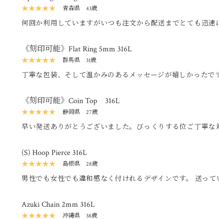
★★★★★
青森県
43歳
何回か利用していますがいつも注文から配送までとても迅速
す。 梱包もとても丁寧です。また利用したいと思います。 
《刻印可能》Flat Ring 5mm 316L
★★★★★
群馬県
31歳
丁寧な包装、そして温かみのあるメッセージが嬉しかったです
です。リングも太いので安ぽさが無くのも最高です。 また、
です。
《刻印可能》Coin Top 316L
★★★★★
静岡県
27歳
早い発送ありがとうございました。びっくりする位ご丁寧な
た。また、機会があれば利用させていただきます。
(S) Hoop Pierce 316L
★★★★★
島根県
28歳
男性でも女性でも違和感なく付けれるデザインです。 送って
心使いが感じられ、嬉しく思いました。 ありがとうございま
Azuki Chain 2mm 316L
★★★★★
沖縄県
38歳