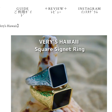
Y
GUIDE
✧REVIEW✧
INSTAGRAM
ご利用ｶﾞｲ
ﾚﾋﾞｭｰ
ｲﾝｽﾀｸﾞﾗﾑ
ﾄﾞ
Very’s Hawaii】