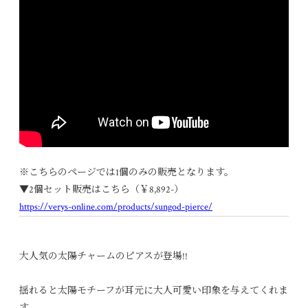
ここにURL
※こちらのページでは1個のみの販売となります。
▼2個セット販売はこちら
（￥8,892-）
https://verys-online.com/products/sungod-pierce/
大人気の太陽チャームのピアスが登場!!
揺れると太陽モチーフが耳元に大人可愛い印象を与えてくれま
す。