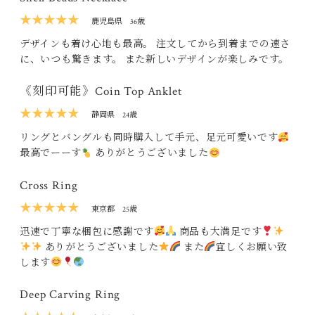
★★★★★
鹿児島県
36歳
デザインも着け心地も最高。 注文してから到着までの速さ
に、いつも驚きます。 また新しいデザインが楽しみです。
《刻印可能》Coin Top Anklet
★★★★★
静岡県
24歳
リングとバングルも同時購入して手元、足元可愛いです
最高でーーす
ありがとうございました
Cross Ring
★★★★★
東京都
25歳
迅速で丁寧な梱包に感謝です
商品も大満足です
ありがとうございました
また
宜しくお願い致
します
Deep Carving Ring