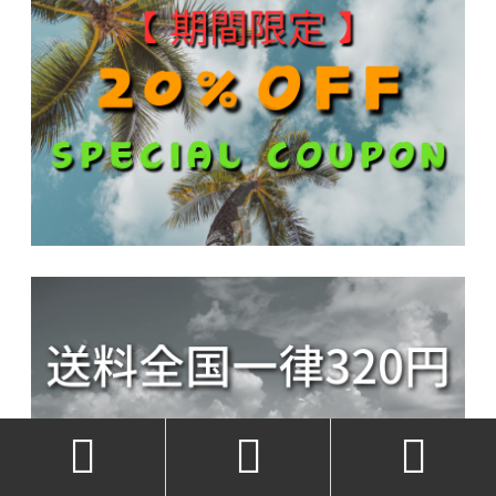


