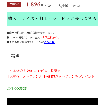
4,896
特別価格
5,440
円
円
（税込）
（税込）
購入・サイズ・刻印・ラッピング等はこちら
●商品価格以外に別途送料がかかります。
●¥11,000(税込)以上のご注文で
全国送料無料。
●まとめ買い20%OFFクーポンは
こちら ▶
説明
LINEお友だち追加 or レビュー投稿で
【20％OFFクーポン】＆【送料無料クーポン】をプレゼント!!
LINE COUPON