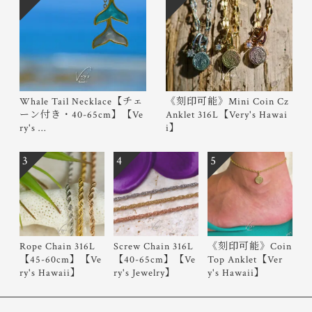
Whale Tail Necklace【チェ
《刻印可能》Mini Coin Cz
ーン付き・40-65cm】【Ve
Anklet 316L【Very's Hawai
ry's …
i】
3
4
5
Rope Chain 316L
Screw Chain 316L
《刻印可能》Coin
【45-60cm】【Ve
【40-65cm】【Ve
Top Anklet【Ver
ry's Hawaii】
ry's Jewelry】
y's Hawaii】