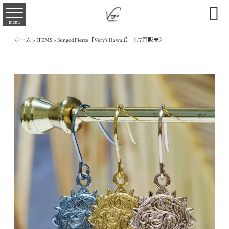

menu
ホーム
>
ITEMS
>
Sungod Pierce【Very’s Hawaii】《片耳販売》