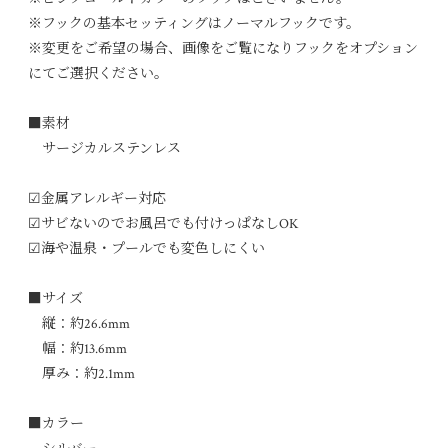
※フックの基本セッティングはノーマルフックです。
※変更をご希望の場合、画像をご覧になりフックをオプション
にてご選択ください。
■素材
サージカルステンレス
☑︎金属アレルギー対応
☑︎サビないのでお風呂でも付けっぱなしOK
☑︎海や温泉・プールでも変色しにくい
■サイズ
縦：約26.6mm
幅：約13.6mm
厚み：約2.1mm
■カラー