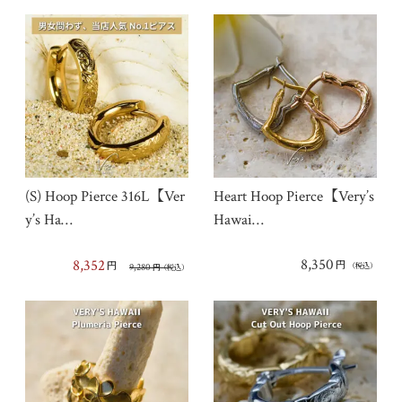
(S) Hoop Pierce 316L【Ver
Heart Hoop Pierce【Very’s
y’s Ha…
Hawai…
8,350
8,352
円
円
9,280
（税込）
円
（税込）