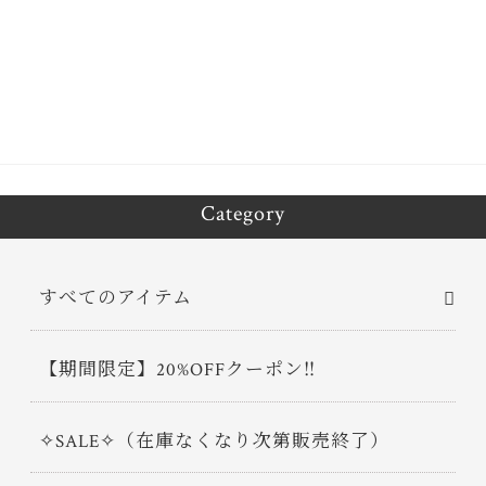
bo
tt
ok
er
Category
すべてのアイテム
【期間限定】20%OFFクーポン‼
✧SALE✧（在庫なくなり次第販売終了）