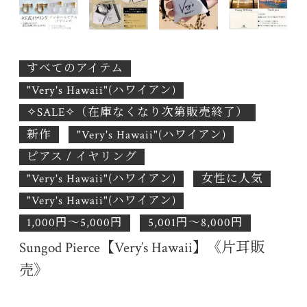
すべてのアイテム
"Very's Hawaii"(ハワイアン)
✧SALE✧（在庫なくなり次第販売終了）
新作
"Very's Hawaii"(ハワイアン)
ピアス / イヤリング
"Very's Hawaii"(ハワイアン)
女性に人気
"Very's Hawaii"(ハワイアン)
1,000円〜5,000円
5,001円〜8,000円
Sungod Pierce【Very’s Hawaii】《片耳販
売》