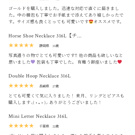
ゴールドを購入しました。迅速な対応で直ぐに届きまし
た。中の梱包も丁寧でお手紙まで添えてあり嬉しかったで
す。サイズ感も良くとっても 可愛いです
オススメです。
Horse Shoe Necklace 316L【チ…
★★★★★
静岡県
35歳
写真通りの物でとても可愛いです‼ 他の商品も欲しいなと
思いました
包装も丁寧でした。 有難う御座いました
Double Hoop Necklace 316L
★★★★★
長崎県
27歳
とても可愛くて気に入りました！ 来月、リングとピアスも
購入します‪⸜( •⌄• )⸝‬ ありがとうございました！
Mini Letter Necklace 316L
★★★★★
千葉県
22歳