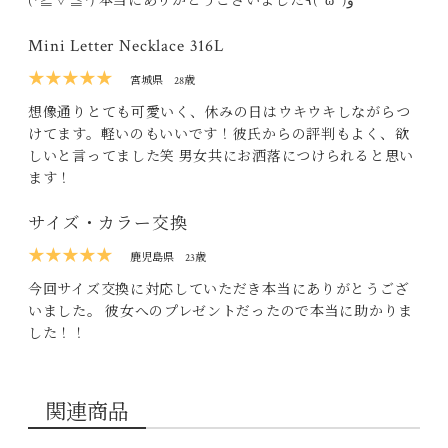
(*≧∀≦*) 本当にありがとうございました٩( 'ω' )و
Mini Letter Necklace 316L
★★★★★
宮城県
28歳
想像通りとても可愛いく、休みの日はウキウキしながらつ
けてます。軽いのもいいです！彼氏からの評判もよく、欲
しいと言ってました笑 男女共にお洒落につけられると思い
ます！
サイズ・カラー交換
★★★★★
鹿児島県
23歳
今回サイズ交換に対応していただき本当にありがとうござ
いました。 彼女へのプレゼントだったので本当に助かりま
した！！
関連商品