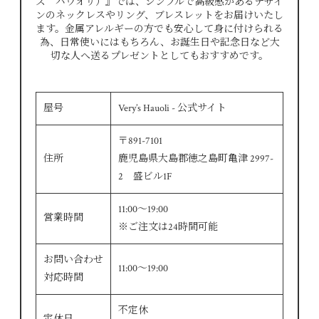
ズ ハウオリ）』では、シンプルで高級感があるデザイ
ンのネックレスやリング、ブレスレットをお届けいたし
ます。金属アレルギーの方でも安心して身に付けられる
為、日常使いにはもちろん、お誕生日や記念日など大
切な人へ送るプレゼントとしてもおすすめです。
屋号
Very’s Hauoli - 公式サイト
〒891-7101
住所
鹿児島県大島郡徳之島町亀津 2997-
2 盛ビル1F
11:00～19:00
営業時間
※ご注文は24時間可能
お問い合わせ
11:00～19:00
対応時間
不定休