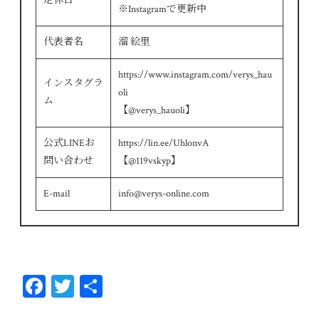
定休日
※Instagramで更新中
代表者名
溜 絵里
https://www.instagram.com/verys_hau
インスタグラ
oli
ム
【@verys_hauoli】
公式LINEお
https://lin.ee/UhlonvA
問い合わせ
【@119vskyp】
E-mail
info@verys-online.com
Fa
T
共
ce
wi
有