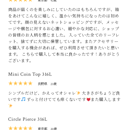
★★★★★
東京都
42歳
商品が届くのを楽しみにしていたのはもちろんですが、箱
をあけてこんなに嬉しく、温かい気持ちになったのは初め
てです。顔の見えないネットショッピングですが、メッセ
ージや梱包に対するお心遣い、細やかな対応に、ショップ
の皆様のお人柄を感じました。 入っていた全てのリーフレ
ット、捨てずに大切に保管しています。またアクセサリー
を購入する機会があれば、ぜひ利用させて頂きたいと思い
ます。 こちらで購入して本当に良かったです！ありがとう
ございます。
Mini Coin Top 316L
★★★★★
長野県
23歳
シンプルだけど、かえってオシャレ
大きさがちょうど良
いです
ずっと付けてても痒くないです
また購入します
Circle Pierce 316L
★★★★★
東京都
20歳