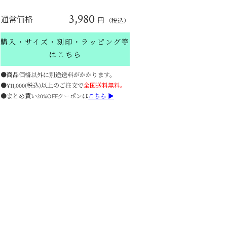
3,980
通常価格
円
（税込）
購入・サイズ・刻印・ラッピング等
はこちら
●商品価格以外に別途送料がかかります。
●¥11,000(税込)以上のご注文で
全国送料無料。
●まとめ買い20%OFFクーポンは
こちら ▶