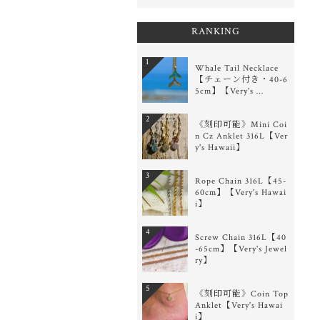
RANKING
1
Whale Tail Necklace
【チェーン付き・40-6
5cm】【Very's …
2
《刻印可能》Mini Coi
n Cz Anklet 316L【Ver
y's Hawaii】
3
Rope Chain 316L【45-
60cm】【Very's Hawai
i】
4
Screw Chain 316L【40
-65cm】【Very's Jewel
ry】
5
《刻印可能》Coin Top
Anklet【Very's Hawai
i】