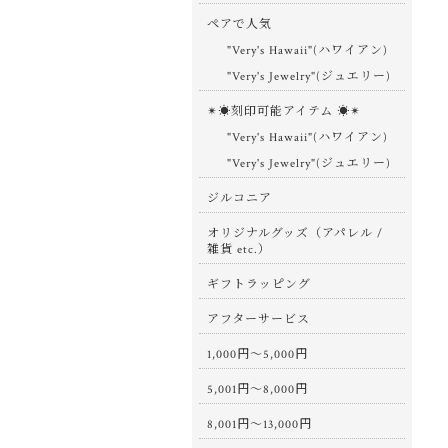
ペアで人気
"Very's Hawaii"(ハワイアン)
"Very's Jewelry"(ジュエリー)
✴︎☀︎刻印可能アイテム ☀︎✴︎
"Very's Hawaii"(ハワイアン)
"Very's Jewelry"(ジュエリー)
ジルコニア
オリジナルグッズ（アパレル /
雑貨 etc.）
ギフトラッピング
アフターサービス
1,000円〜5,000円
5,001円〜8,000円
8,001円〜13,000円