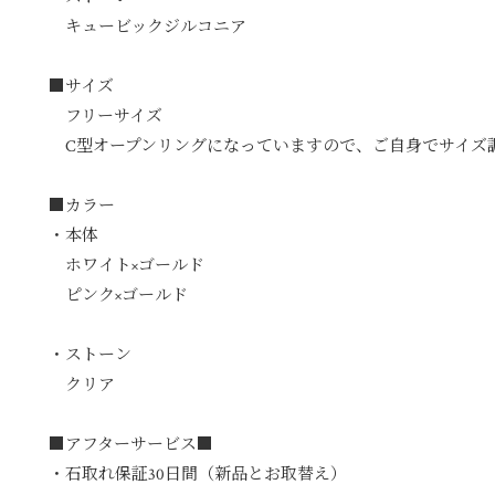
キュービックジルコニア
■サイズ
フリーサイズ
C型オープンリングになっていますので、ご自身でサイズ
■カラー
・本体
ホワイト×ゴールド
ピンク×ゴールド
・ストーン
クリア
■アフターサービス■
・石取れ保証30日間（新品とお取替え）