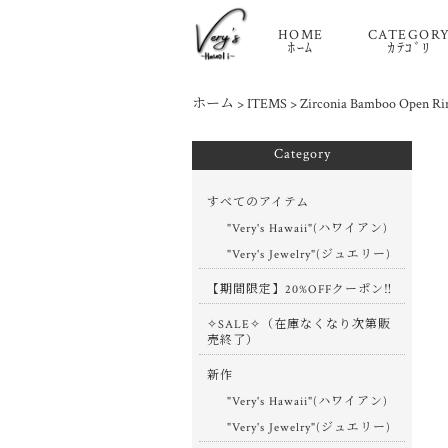
HOME
CATEGOR
ﾎｰﾑ
ｶﾃｺﾞﾘ
ホーム
>
ITEMS
>
Zirconia Bamboo Open Ri
Category
すべてのアイテム
"Very's Hawaii"(ハワイアン)
"Very's Jewelry"(ジュエリー)
【期間限定】20%OFFクーポン‼
✧SALE✧（在庫なくなり次第販
売終了）
新作
"Very's Hawaii"(ハワイアン)
"Very's Jewelry"(ジュエリー)