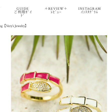
Y
GUIDE
✧REVIEW✧
INSTAGRAM
ご利用ｶﾞｲ
ﾚﾋﾞｭｰ
ｲﾝｽﾀｸﾞﾗﾑ
ﾄﾞ
ng【Very’s Jewelry】