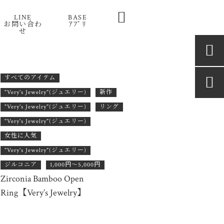

LINE
BASE
お問い合わ
ｱﾌﾟﾘ
せ

すべてのアイテム

"Very's Jewelry"(ジュエリー)
新作
"Very's Jewelry"(ジュエリー)
リング
"Very's Jewelry"(ジュエリー)
女性に人気
"Very's Jewelry"(ジュエリー)
ジルコニア
1,000円〜5,000円
Zirconia Bamboo Open
Ring【Very’s Jewelry】