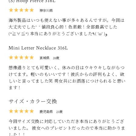
(S) Hoop Pierce 316L
★★★★★
神奈川県
海外製品はいつも使えない事が多々あるんですが。今回は
大丈夫でした^ ^ 値段良心的！色素敵！全部最高でした
(*≧∀≦*) 本当にありがとうございました٩( 'ω' )و
Mini Letter Necklace 316L
★★★★★
宮城県
28歳
想像通りとても可愛いく、休みの日はウキウキしながらつ
けてます。軽いのもいいです！彼氏からの評判もよく、欲
しいと言ってました笑 男女共にお洒落につけられると思い
ます！
サイズ・カラー交換
★★★★★
鹿児島県
23歳
今回サイズ交換に対応していただき本当にありがとうござ
いました。 彼女へのプレゼントだったので本当に助かりま
した！！