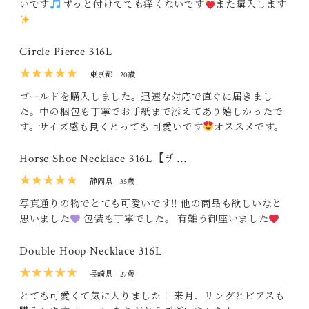
いです
ずっと付けてても痒くないです
また購入します
Circle Pierce 316L
★★★★★
東京都
20歳
ゴールドを購入しました。迅速な対応で直ぐに届きまし
た。中の梱包も丁寧でお手紙まで添えてあり嬉しかったで
す。サイズ感も良くとっても 可愛いです
オススメです。
Horse Shoe Necklace 316L【チ…
★★★★★
静岡県
35歳
写真通りの物でとても可愛いです‼ 他の商品も欲しいなと
思いました
包装も丁寧でした。 有難う御座いました
Double Hoop Necklace 316L
★★★★★
長崎県
27歳
とても可愛くて気に入りました！ 来月、リングとピアスも