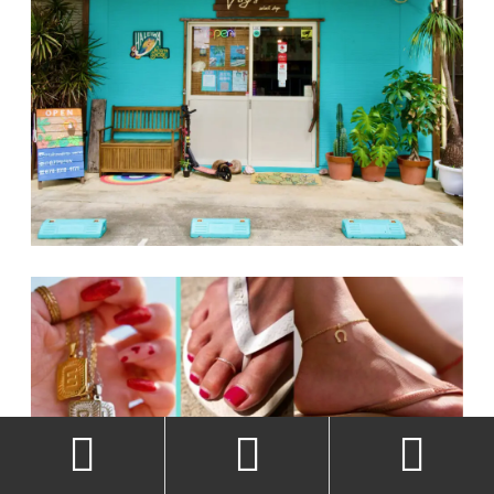


