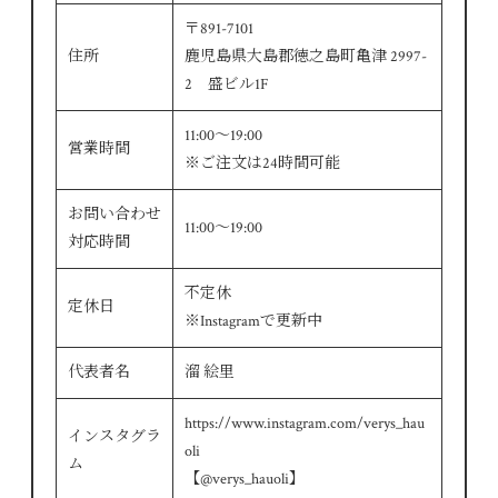
〒891-7101
住所
鹿児島県大島郡徳之島町亀津 2997-
2 盛ビル1F
11:00～19:00
営業時間
※ご注文は24時間可能
お問い合わせ
11:00～19:00
対応時間
不定休
定休日
※Instagramで更新中
代表者名
溜 絵里
https://www.instagram.com/verys_hau
インスタグラ
oli
ム
【@verys_hauoli】