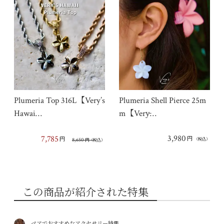
Plumeria Top 316L【Very’s
Plumeria Shell Pierce 25m
Hawai…
m【Very̵…
3,980
7,785
円
円
8,650
（税込）
円
（税込）
この商品が紹介された特集
ペアでおすすめなアクセサリー特集