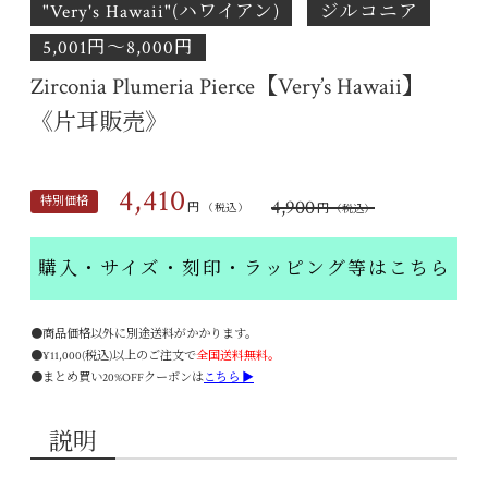
"Very's Hawaii"(ハワイアン)
ジルコニア
5,001円〜8,000円
Zirconia Plumeria Pierce【Very’s Hawaii】
《片耳販売》
4,410
特別価格
4,900
円
円
（税込）
（税込）
購入・サイズ・刻印・ラッピング等はこちら
●商品価格以外に別途送料がかかります。
●¥11,000(税込)以上のご注文で
全国送料無料。
●まとめ買い20%OFFクーポンは
こちら ▶
説明