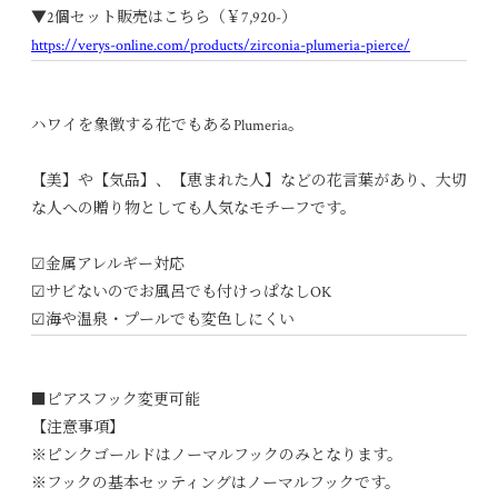
▼2個セット販売はこちら
（￥7,920-）
https://verys-online.com/products/zirconia-plumeria-pierce/
ハワイを象徴する花でもあるPlumeria。
【美】や【気品】、【恵まれた人】などの花言葉があり、大切
な人への贈り物としても人気なモチーフです。
☑︎金属アレルギー対応
☑︎サビないのでお風呂でも付けっぱなしOK
☑︎海や温泉・プールでも変色しにくい
■
ピアスフック変更可能
【注意事項】
※ピンクゴールドはノーマルフックのみとなります。
※フックの基本セッティングはノーマルフックです。