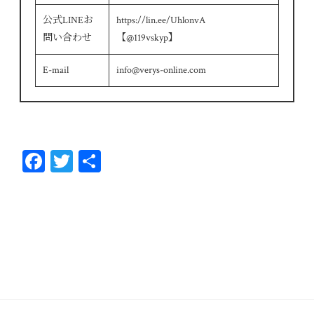
公式LINEお
https://lin.ee/UhlonvA
問い合わせ
【@119vskyp】
E-mail
info@verys-online.com
Fa
T
共
ce
wi
有
bo
tt
ok
er