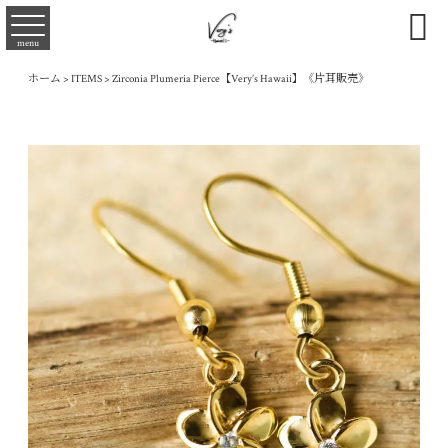

menu
ホーム
>
ITEMS
>
Zirconia Plumeria Pierce【Very’s Hawaii】《片耳販売》