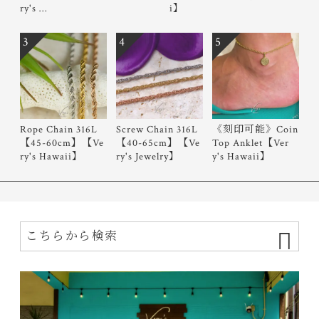
ry's …
i】
3
4
5
Rope Chain 316L
Screw Chain 316L
《刻印可能》Coin
【45-60cm】【Ve
【40-65cm】【Ve
Top Anklet【Ver
ry's Hawaii】
ry's Jewelry】
y's Hawaii】