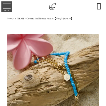

menu
ホーム
>
ITEMS
>
Cowrie Shell Beads Anklet【Very’s Jewelry】