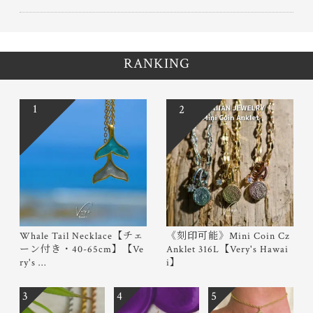
RANKING
1
2
Whale Tail Necklace【チェ
《刻印可能》Mini Coin Cz
ーン付き・40-65cm】【Ve
Anklet 316L【Very's Hawai
ry's …
i】
3
4
5