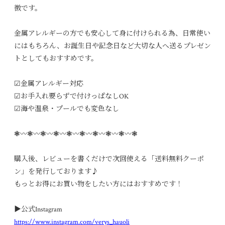
徴です。
金属アレルギーの方でも安心して身に付けられる為、日常使い
にはもちろん、お誕生日や記念日など大切な人へ送るプレゼン
トとしてもおすすめです。
☑︎金属アレルギー対応
☑︎お手入れ要らずで付けっぱなしOK
☑︎海や温泉・プールでも変色なし
❃〰︎❃〰︎❃〰︎❃〰︎❃〰︎❃〰︎❃〰︎❃〰︎❃〰︎❃
購入後、レビューを書くだけで次回使える「送料無料クーポ
ン」を発行しております♪
もっとお得にお買い物をしたい方にはおすすめです！
▶︎公式Instagram
https://www.instagram.com/verys_hauoli