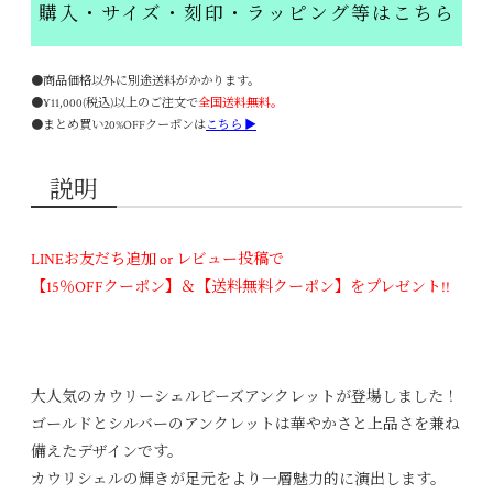
購入・サイズ・刻印・ラッピング等はこちら
●商品価格以外に別途送料がかかります。
●¥11,000(税込)以上のご注文で
全国送料無料。
●まとめ買い20%OFFクーポンは
こちら ▶
説明
LINEお友だち追加 or レビュー投稿で
【15％OFFクーポン】＆【送料無料クーポン】をプレゼント!!
大人気のカウリーシェルビーズアンクレットが登場しました！
ゴールドとシルバーのアンクレットは華やかさと上品さを兼ね
備えたデザインです。
カウリシェルの輝きが足元をより一層魅力的に演出します。