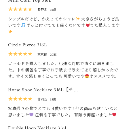
Mini Coin Top 316L
★★★★★
長野県
23歳
シンプルだけど、かえってオシャレ
大きさがちょうど良
いです
ずっと付けてても痒くないです
また購入します
Circle Pierce 316L
★★★★★
東京都
20歳
ゴールドを購入しました。迅速な対応で直ぐに届きまし
た。中の梱包も丁寧でお手紙まで添えてあり嬉しかったで
す。サイズ感も良くとっても 可愛いです
オススメです。
Horse Shoe Necklace 316L【チ…
★★★★★
静岡県
35歳
写真通りの物でとても可愛いです‼ 他の商品も欲しいなと
思いました
包装も丁寧でした。 有難う御座いました
Double Hoop Necklace 316L