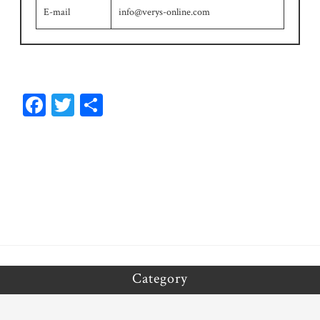
E-mail
info@verys-online.com
Fa
T
共
ce
wi
有
bo
tt
ok
er
Category