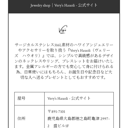
Jewelry shop｜Very’s Hauoli - 公式サイト
サージカルステンレス316L素材のハワイアンジュエリー
やアクセサリーを取り扱う『Very’s Hauoli（ヴェリー
ズ ハウオリ）』では、シンプルで高級感があるデザイ
ンのネックレスやリング、ブレスレットをお届けいたし
ます。金属アレルギーの方でも安心して身に付けられる
為、日常使いにはもちろん、お誕生日や記念日など大
切な人へ送るプレゼントとしてもおすすめです。
屋号
Very’s Hauoli - 公式サイト
〒891-7101
住所
鹿児島県大島郡徳之島町亀津 2997-
2 盛ビル1F