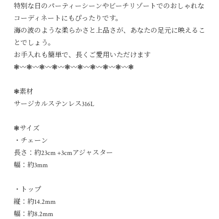
特別な日のパーティーシーンやビーチリゾートでのおしゃれな
コーディネートにもぴったりです。
海の波のような柔らかさと上品さが、あなたの足元に映えるこ
とでしょう。
お手入れも簡単で、長くご愛用いただけます
❃〰︎❃〰︎❃〰︎❃〰︎❃〰︎❃〰︎❃〰︎❃〰︎❃〰︎❃
❃素材
サージカルステンレス316L
❃サイズ
・チェーン
長さ：約23cm +3cmアジャスター
幅：約3mm
・トップ
縦：約14.2mm
幅：約8.2mm