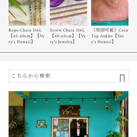
Rope Chain 316L
Screw Chain 316L
《刻印可能》Coin
【45-60cm】【Ve
【40-65cm】【Ve
Top Anklet【Ver
ry's Hawaii】
ry's Jewelry】
y's Hawaii】