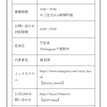
11:00～19:00
営業時間
※ご注文は24時間可能
お問い合わせ
11:00～19:00
対応時間
不定休
定休日
※Instagramで更新中
代表者名
溜 絵里
https://www.instagram.com/verys_hau
インスタグラ
oli
ム
【@verys_hauoli】
公式LINEお
https://lin.ee/UhlonvA
問い合わせ
【@119vskyp】