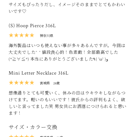
サイズもぴったりだし、イメージそのままでとてもかわい
いです♡
(S) Hoop Pierce 316L
★★★★★
神奈川県
海外製品はいつも使えない事が多々あるんですが。今回は
大丈夫でした^ ^ 値段良心的！色素敵！全部最高でした
(*≧∀≦*) 本当にありがとうございました٩( 'ω' )و
Mini Letter Necklace 316L
★★★★★
宮城県
28歳
想像通りとても可愛いく、休みの日はウキウキしながらつ
けてます。軽いのもいいです！彼氏からの評判もよく、欲
しいと言ってました笑 男女共にお洒落につけられると思い
ます！
サイズ・カラー交換