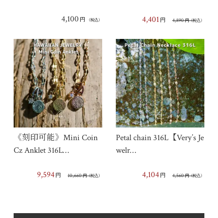
4,100
4,401
円
円
4,890
（税込）
円
（税込）
《刻印可能》Mini Coin
Petal chain 316L【Very’s Je
Cz Anklet 316L…
welr…
9,594
4,104
円
円
10,660
4,560
円
（税込）
円
（税込）