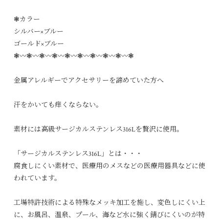
❃カラー
シルバー×ブルー
ゴールド×ブルー
❃〰︎❃〰︎❃〰︎❃〰︎❃〰︎❃〰︎❃〰︎❃〰︎❃〰︎❃
金属アレルギーでアクセサリーを諦めていた方へ
汗をかいても痒くならない。
素材には高級サージカルステンレス316Lを贅沢に使用。
「サージカルステンレス316L」とは・・・
腐食しにくい素材で、医療用のメスなどの医療用器具などに使
われています。
工場特許技術による特殊なメッキ加工を施し、変色しにくい上
に、お風呂、温泉、プール、海など水に強く錆びにくいのが特