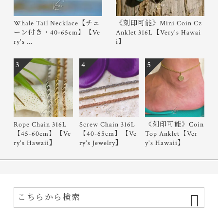
Whale Tail Necklace【チェ
《刻印可能》Mini Coin Cz
ーン付き・40-65cm】【Ve
Anklet 316L【Very's Hawai
ry's …
i】
3
4
5
Rope Chain 316L
Screw Chain 316L
《刻印可能》Coin
【45-60cm】【Ve
【40-65cm】【Ve
Top Anklet【Ver
ry's Hawaii】
ry's Jewelry】
y's Hawaii】