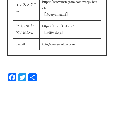
https://www.instagram.com/verys_hau
インスタグラ
oli
ム
【@verys_hauoli】
公式LINEお
https://lin.ee/UhlonvA
問い合わせ
【@119vskyp】
E-mail
info@verys-online.com
Fa
T
共
ce
wi
有
bo
tt
ok
er