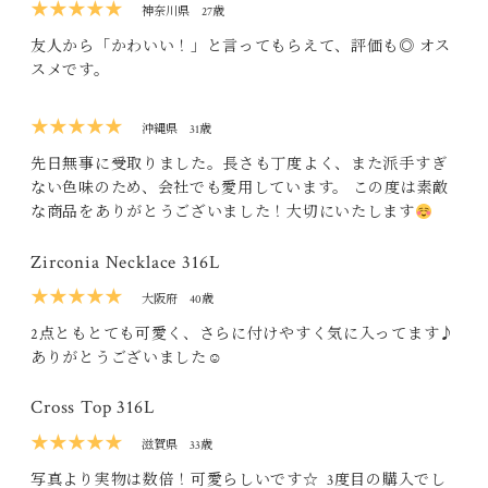
★★★★★
神奈川県
27歳
友人から「かわいい！」と言ってもらえて、評価も◎ オス
スメです。
★★★★★
沖縄県
31歳
先日無事に受取りました。長さも丁度よく、また派手すぎ
ない色味のため、会社でも愛用しています。 この度は素敵
な商品をありがとうございました！大切にいたします
Zirconia Necklace 316L
★★★★★
大阪府
40歳
2点ともとても可愛く、さらに付けやすく気に入ってます♪
ありがとうございました☺︎
Cross Top 316L
★★★★★
滋賀県
33歳
写真より実物は数倍！可愛らしいです☆ 3度目の購入でし