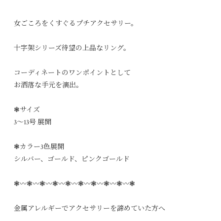
女ごころをくすぐるプチアクセサリー。
十字架シリーズ待望の上品なリング。
コーディネートのワンポイントとして
お洒落な手元を演出。
❃サイズ
3〜13号 展開
❃カラー3色展開
シルバー、ゴールド、ピンクゴールド
❃〰︎❃〰︎❃〰︎❃〰︎❃〰︎❃〰︎❃〰︎❃〰︎❃〰︎❃
金属アレルギーでアクセサリーを諦めていた方へ