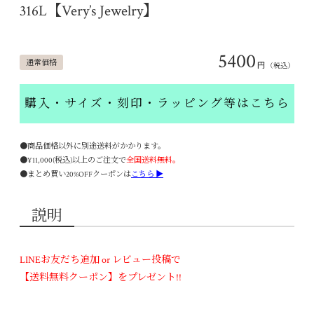
316L【Very’s Jewelry】
5400
通常価格
円
（税込）
購入・サイズ・刻印・ラッピング等はこちら
●商品価格以外に別途送料がかかります。
●¥11,000(税込)以上のご注文で
全国送料無料。
●まとめ買い20%OFFクーポンは
こちら ▶
説明
LINEお友だち追加 or レビュー投稿で
【送料無料クーポン】をプレゼント!!