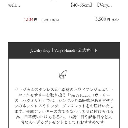
welr…
【40-65cm】【Very…
3,500
4,104
円
円
4,560
（税込）
円
（税込）
Jewelry shop｜Very’s Hauoli - 公式サイト
サージカルステンレス316L素材のハワイアンジュエリー
やアクセサリーを取り扱う『Very’s Hauoli（ヴェリー
ズ ハウオリ）』では、シンプルで高級感があるデザイ
ンのネックレスやリング、ブレスレットをお届けいたし
ます。金属アレルギーの方でも安心して身に付けられる
為、日常使いにはもちろん、お誕生日や記念日など大
切な人へ送るプレゼントとしてもおすすめです。