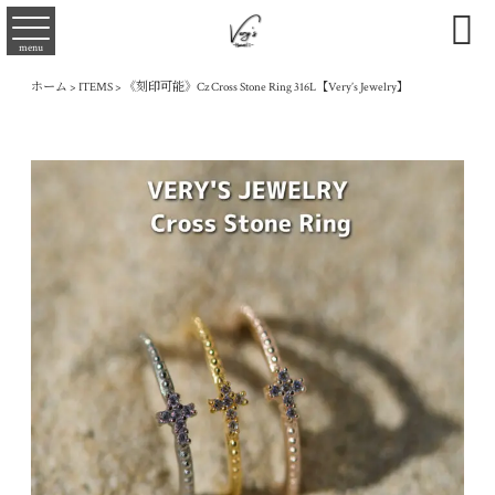

menu
ホーム
>
ITEMS
>
《刻印可能》Cz Cross Stone Ring 316L【Very’s Jewelry】