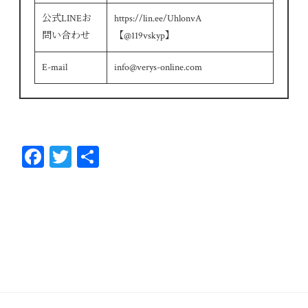
公式LINEお
https://lin.ee/UhlonvA
問い合わせ
【@119vskyp】
E-mail
info@verys-online.com
Fa
T
共
ce
wi
有
bo
tt
ok
er