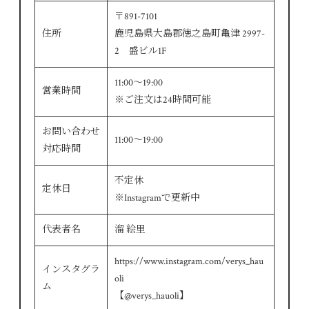
〒891-7101
住所
鹿児島県大島郡徳之島町亀津 2997-
2 盛ビル1F
11:00～19:00
営業時間
※ご注文は24時間可能
お問い合わせ
11:00～19:00
対応時間
不定休
定休日
※Instagramで更新中
代表者名
溜 絵里
https://www.instagram.com/verys_hau
インスタグラ
oli
ム
【@verys_hauoli】