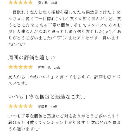
★★★★★
愛知県
20歳
一目惚れ！なんとなく指輪を探してたら偶然見つけた！ め
っちゃ可愛くて一目惚れ(^o^)／ 買うか暫く悩んだけど、買
うことに☆ めっちゃ丁寧な梱包！そしてスタッフの方々も
良い人達なんだなあと思ってしまう送り方でした(^o^)／ あ
りがとうございました(*ﾟ▽ﾟ)ﾉ またアクセサリー買います
*\(^o^)/*
周囲の評価も嬉しい
★★★★★
神奈川県
27歳
友人から「かわいい！」と言ってもらえて、評価も◎ オス
スメです。
いつも丁寧な梱包と迅速なご対…
★★★★★
福岡県
32歳
いつも丁寧な梱包と迅速なご対応ありがとうございます！
着けると可愛くてテンション上がります！ 次はどれを買お
うか迷います^_^