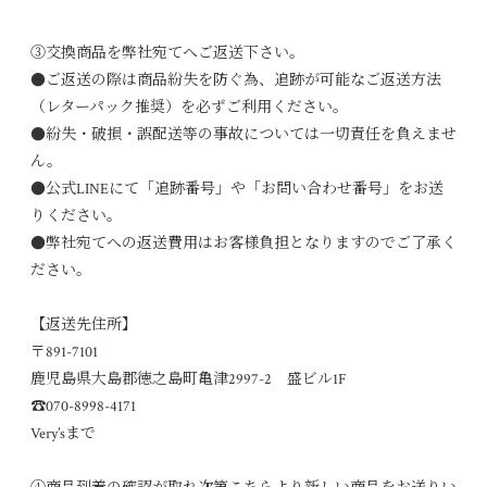
③交換商品を弊社宛てへご返送下さい。
●ご返送の際は商品紛失を防ぐ為、追跡が可能なご返送方法
（レターパック推奨）を必ずご利用ください。
●紛失・破損・誤配送等の事故については一切責任を負えませ
ん。
●公式LINEにて「追跡番号」や「お問い合わせ番号」をお送
りください。
●弊社宛てへの返送費用はお客様負担となりますのでご了承く
ださい。
【返送先住所】
〒891-7101
鹿児島県大島郡徳之島町亀津2997-2 盛ビル1F
☎070-8998-4171
Very’sまで