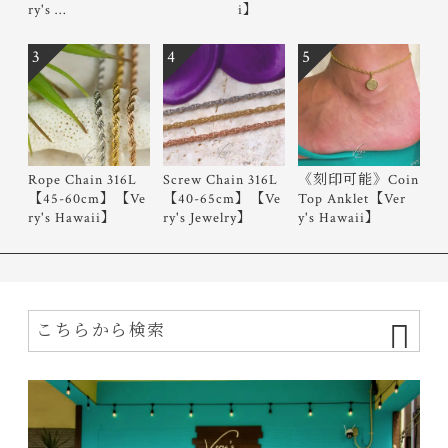
ry's …
i】
3
4
5
Rope Chain 316L
Screw Chain 316L
《刻印可能》Coin
【45-60cm】【Ve
【40-65cm】【Ve
Top Anklet【Ver
ry's Hawaii】
ry's Jewelry】
y's Hawaii】