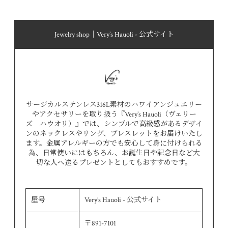
Jewelry shop｜Very’s Hauoli - 公式サイト
サージカルステンレス316L素材のハワイアンジュエリー
やアクセサリーを取り扱う『Very’s Hauoli（ヴェリー
ズ ハウオリ）』では、シンプルで高級感があるデザイ
ンのネックレスやリング、ブレスレットをお届けいたし
ます。金属アレルギーの方でも安心して身に付けられる
為、日常使いにはもちろん、お誕生日や記念日など大
切な人へ送るプレゼントとしてもおすすめです。
屋号
Very’s Hauoli - 公式サイト
〒891-7101