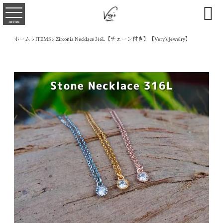

menu
ホーム
>
ITEMS
>
Zirconia Necklace 316L【チェーン付き】【Very’s Jewelry】