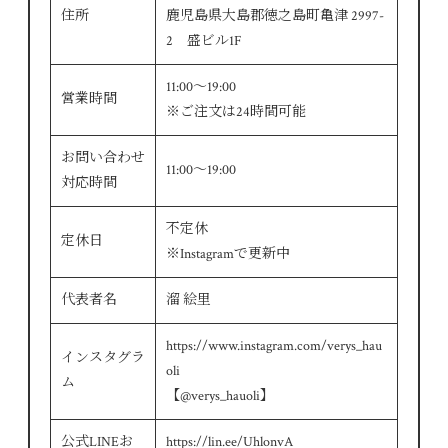
住所
鹿児島県大島郡徳之島町亀津 2997-
2 盛ビル1F
11:00～19:00
営業時間
※ご注文は24時間可能
お問い合わせ
11:00～19:00
対応時間
不定休
定休日
※Instagramで更新中
代表者名
溜 絵里
https://www.instagram.com/verys_hau
インスタグラ
oli
ム
【@verys_hauoli】
公式LINEお
https://lin.ee/UhlonvA