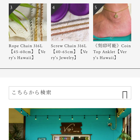
3
4
5
Rope Chain 316L
Screw Chain 316L
《刻印可能》Coin
【45-60cm】【Ve
【40-65cm】【Ve
Top Anklet【Ver
ry's Hawaii】
ry's Jewelry】
y's Hawaii】