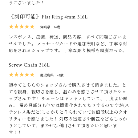
うございました！
《刻印可能》Flat Ring 4mm 316L
★★★★★
宮崎県
26歳
レスポンス、包装、発送、商品内容、すべて問題ございま
せんでした。 メッセージカードや追加説明など、丁寧な対
応をされるショップです。 丁寧な彫り模様も綺麗だった。
Screw Chain 316L
★★★★★
鹿児島県
42歳
初めてこちらのショップさんで購入させて頂きました。と
ても親身、親切さを感じ、温かみを感じさせて頂けたショ
ップさんです！ チェーンはキラキラしていて、丁度よい厚
み。 留め具部分も他では簡素化されてたりするのですが(ス
テンレス製だと)しっかりと作られていてお値段以上のクオ
リティーを感じました！ 対応の迅速さや梱包などもしっか
りとしていて、またぜひ利用させて頂きたいと思いま
す！！