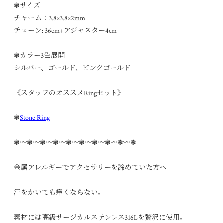
❃サイズ
チャーム：3.8×3.8×2mm
チェーン: 36cm+アジャスター4cm
❃カラー3色展開
シルバー、ゴールド、ピンクゴールド
《スタッフのオススメRingセット》
❃
Stone Ring
❃〰︎❃〰︎❃〰︎❃〰︎❃〰︎❃〰︎❃〰︎❃〰︎❃〰︎❃
金属アレルギーでアクセサリーを諦めていた方へ
汗をかいても痒くならない。
素材には高級サージカルステンレス316Lを贅沢に使用。