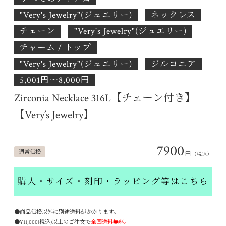
"Very's Jewelry"(ジュエリー)
ネックレス
チェーン
"Very's Jewelry"(ジュエリー)
チャーム / トップ
"Very's Jewelry"(ジュエリー)
ジルコニア
5,001円〜8,000円
Zirconia Necklace 316L【チェーン付き】
【Very’s Jewelry】
7900
通常価格
円
（税込）
購入・サイズ・刻印・ラッピング等はこちら
●商品価格以外に別途送料がかかります。
●¥11,000(税込)以上のご注文で
全国送料無料。