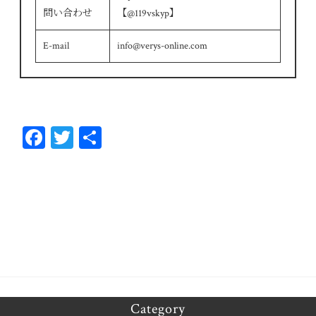
問い合わせ
【@119vskyp】
E-mail
info@verys-online.com
Fa
T
共
ce
wi
有
bo
tt
ok
er
Category