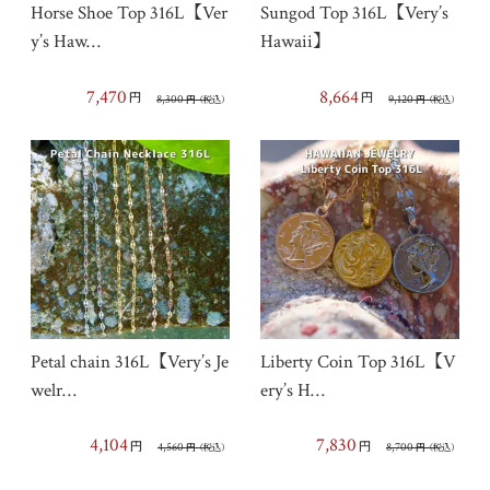
Horse Shoe Top 316L【Ver
Sungod Top 316L【Very’s
y’s Haw…
Hawaii】
7,470
8,664
円
円
8,300
9,120
円
（税込）
円
（税込）
Petal chain 316L【Very’s Je
Liberty Coin Top 316L【V
welr…
ery’s H…
4,104
7,830
円
円
4,560
8,700
円
（税込）
円
（税込）