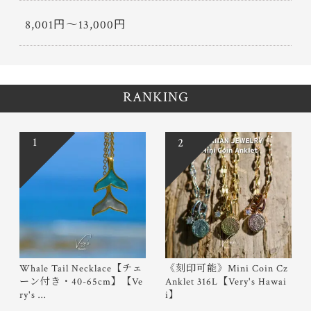
8,001円〜13,000円
RANKING
1
2
Whale Tail Necklace【チェ
《刻印可能》Mini Coin Cz
ーン付き・40-65cm】【Ve
Anklet 316L【Very's Hawai
ry's …
i】