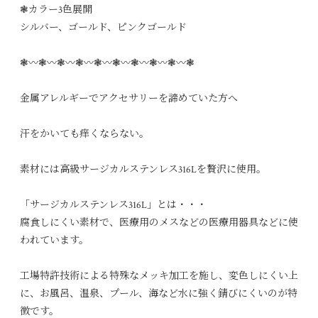
❃カラー3色展開
シルバー、ゴールド、ピンクゴールド
❃〰︎❃〰︎❃〰︎❃〰︎❃〰︎❃〰︎❃〰︎❃〰︎❃〰︎❃
金属アレルギーでアクセサリーを諦めていた方へ
汗をかいても痒くならない。
素材には高級サージカルステンレス316Lを贅沢に使用。
「サージカルステンレス316L」とは・・・
腐食しにくい素材で、医療用のメスなどの医療用器具などに使
われています。
工場特許技術による特殊なメッキ加工を施し、変色しにくい上
に、お風呂、温泉、プール、海など水に強く錆びにくいのが特
徴です。