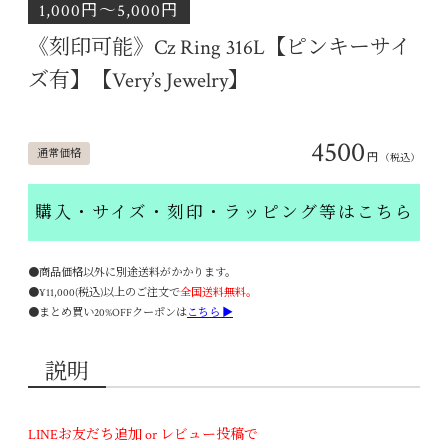
1,000円〜5,000円
《刻印可能》Cz Ring 316L【ピンキーサイ
ズ有】【Very’s Jewelry】
4500
通常価格
円
（税込）
購入・サイズ・刻印・ラッピング等はこちら
●商品価格以外に別途送料がかかります。
●¥11,000(税込)以上のご注文で
全国送料無料。
●まとめ買い20%OFFクーポンは
こちら ▶
説明
LINEお友だち追加 or レビュー投稿で