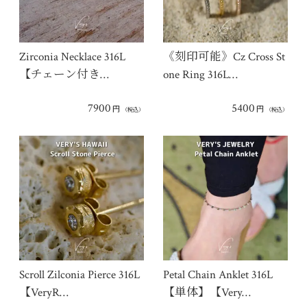
Zirconia Necklace 316L
《刻印可能》Cz Cross St
【チェーン付き…
one Ring 316L…
7900
5400
円
円
（税込）
（税込）
Scroll Zilconia Pierce 316L
Petal Chain Anklet 316L
【VeryR…
【単体】【Very…