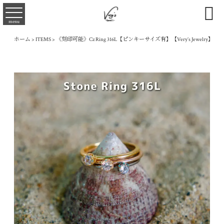

menu
ホーム
>
ITEMS
>
《刻印可能》Cz Ring 316L【ピンキーサイズ有】【Very’s Jewelry】