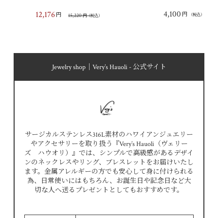
4,100
12,176
円
円
15,220
（税込）
円
（税込）
Jewelry shop｜Very’s Hauoli - 公式サイト
サージカルステンレス316L素材のハワイアンジュエリー
やアクセサリーを取り扱う『Very’s Hauoli（ヴェリー
ズ ハウオリ）』では、シンプルで高級感があるデザイ
ンのネックレスやリング、ブレスレットをお届けいたし
ます。金属アレルギーの方でも安心して身に付けられる
為、日常使いにはもちろん、お誕生日や記念日など大
切な人へ送るプレゼントとしてもおすすめです。