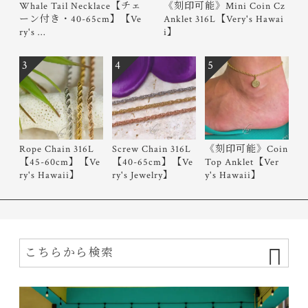
Whale Tail Necklace【チェ
《刻印可能》Mini Coin Cz
ーン付き・40-65cm】【Ve
Anklet 316L【Very's Hawai
ry's …
i】
3
4
5
Rope Chain 316L
Screw Chain 316L
《刻印可能》Coin
【45-60cm】【Ve
【40-65cm】【Ve
Top Anklet【Ver
ry's Hawaii】
ry's Jewelry】
y's Hawaii】